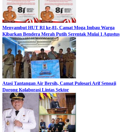
​Menyambut HUT RI ke-81, Camat Moga Imbau Warga
Kibarkan Bendera Merah Putih Serentak Mulai 1 Agustus
​Atasi Tantangan Air Bersih, Camat Pulosari Arif Senoaji
Dorong Kolaborasi Lintas Sektor