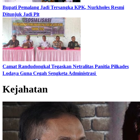
​Bupati Pemalang Jadi Tersangka KPK, Nurkholes Resmi
Ditunjuk Jadi Plt
​Camat Randudongkal Tegaskan Netralitas Panitia Pilkades
Lodaya Guna Cegah Sengketa Administrasi ​
Kejahatan