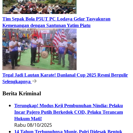
Tim Sepak Bola P5UT PC Lodaya Gelar Tasyakuran
Kemenangan dengan Santunan Yatim Piatu
Tegal Jadi Lautan Karate! Danlanal Cup 2025 Resmi Bergulir
Selengkapnya
Berita Kriminal
Terungkap! Modus Keji Pembunuhan Nindia: Pelaku
Incar Pajero Putih Berkedok COD, Pelaku Terancam
Hukum Mati!
Rabu 08/10/2025
14 Tahun Terbunuhnya Munir, Polri Didesak Bentuk