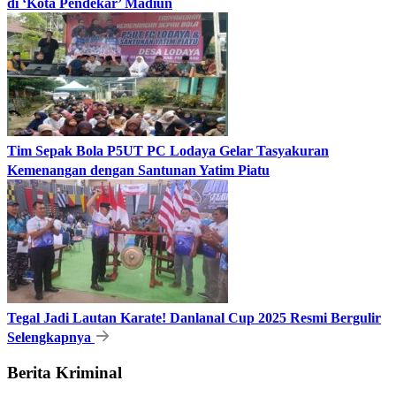
di ‘Kota Pendekar’ Madiun
Tim Sepak Bola P5UT PC Lodaya Gelar Tasyakuran
Kemenangan dengan Santunan Yatim Piatu
Tegal Jadi Lautan Karate! Danlanal Cup 2025 Resmi Bergulir
Selengkapnya
Berita Kriminal