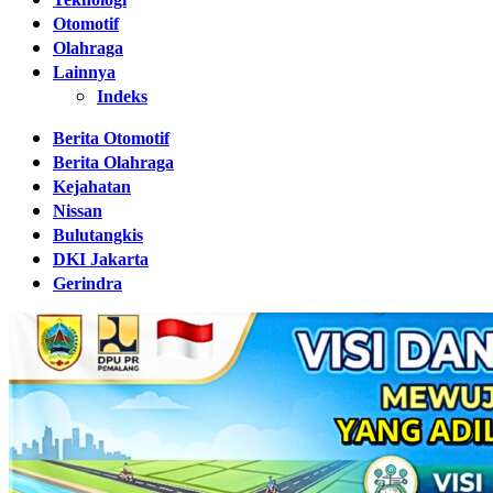
Otomotif
Olahraga
Lainnya
Indeks
Berita Otomotif
Berita Olahraga
Kejahatan
Nissan
Bulutangkis
DKI Jakarta
Gerindra