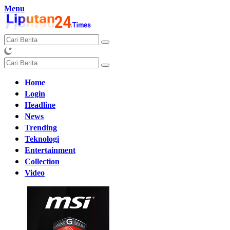
Langsung
Menu
ke
konten
Home
Login
Headline
News
Trending
Teknologi
Entertainment
Collection
Video