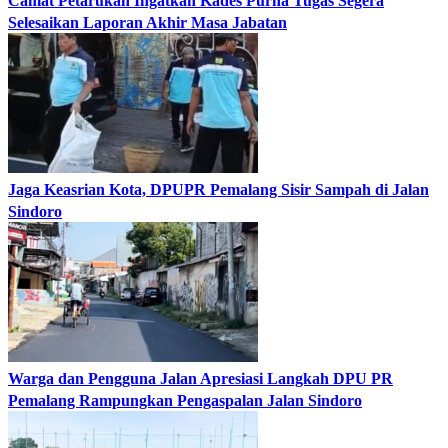
Camat Petarukan Ingatkan Kades Purna Tugas Segera
Selesaikan Laporan Akhir Masa Jabatan
Jaga Keasrian Kota, DPUPR Pemalang Sisir Sampah di Jalan
Sindoro
Warga dan Pengguna Jalan Apresiasi Langkah DPU PR
Pemalang Rampungkan Pengaspalan Jalan Sindoro