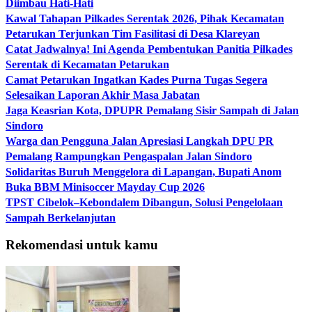
Diimbau Hati-Hati
Kawal Tahapan Pilkades Serentak 2026, Pihak Kecamatan
Petarukan Terjunkan Tim Fasilitasi di Desa Klareyan
Catat Jadwalnya! Ini Agenda Pembentukan Panitia Pilkades
Serentak di Kecamatan Petarukan
Camat Petarukan Ingatkan Kades Purna Tugas Segera
Selesaikan Laporan Akhir Masa Jabatan
Jaga Keasrian Kota, DPUPR Pemalang Sisir Sampah di Jalan
Sindoro
Warga dan Pengguna Jalan Apresiasi Langkah DPU PR
Pemalang Rampungkan Pengaspalan Jalan Sindoro
Solidaritas Buruh Menggelora di Lapangan, Bupati Anom
Buka BBM Minisoccer Mayday Cup 2026
TPST Cibelok–Kebondalem Dibangun, Solusi Pengelolaan
Sampah Berkelanjutan
Rekomendasi untuk kamu