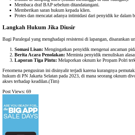
​Syarat Mutlak Pendampingan
​Meski memiliki perlindungan hukum, tidak semua orang bisa mengklai
polisi:
Surat Tugas Penugasan (STP)
dari LBH yang telah terakred
Sertifikat Diklat Paralegal
resmi dengan logo Garuda yang d
​LBH yang menaungi harus terdaftar secara resmi di situs
sidba
​Jika ketiga dokumen ini lengkap, penyidik wajib memberikan akse
​Hak Paralegal di Ruang BAP
​Merujuk pada
Perkap No. 8 Tahun 2009 tentang HAM
, Paralegal
​Duduk di samping klien (bukan menunggu di luar ruangan).
​Membaca draf BAP sebelum ditandatangani.
​Memberikan saran hukum kepada klien.
​Protes dan mencatat adanya intimidasi dari penyidik ke dalam be
​Langkah Hukum Jika Diusir
​Bagi Paralegal yang menghadapi resistensi di lapangan, disarankan u