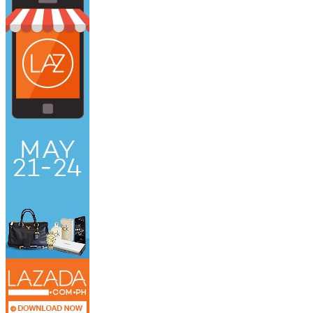
Somasi Lisan:
Mengingatkan penyidik mengenai ancaman pid
Berita Acara Penolakan:
Meminta penyidik menuliskan alasa
Laporan Tiga Pintu:
Melaporkan oknum ke Propam Polri terk
​Fenomena pengusiran ini disinyalir terjadi karena kurangnya pemu
hukum di PN Jakarta Selatan pada 2023, di mana seorang oknum divo
akses terhadap keadilan.(Tim)
Post Views:
69