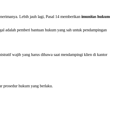
adahal, secara konstitusi, menghalangi kerja Paralegal bentukan Badan
erakreditasi memiliki legitimasi kuat. Pasal 20 dalam undang-
ling lama 1 tahun atau denda maksimal Rp50 juta.
enerimanya. Lebih jauh lagi, Pasal 14 memberikan
imunitas hukum
legal adalah pemberi bantuan hukum yang sah untuk pendampingan