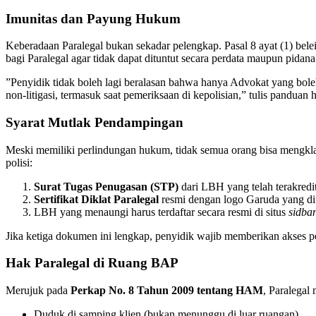
JAKARTA
– Praktik pengusiran atau pelarangan terhadap Paralegal 
Pembinaan Hukum Nasional (BPHN) merupakan pelanggaran hukum y
​Berdasarkan
UU No. 16 Tahun 2011 tentang Bantuan Hukum
, po
undang tersebut secara eksplisit mengatur bahwa setiap orang yang 
​Imunitas dan Payung Hukum
​Keberadaan Paralegal bukan sekadar pelengkap. Pasal 8 ayat (1) b
bagi Paralegal agar tidak dapat dituntut secara perdata maupun pidan
​”Penyidik tidak boleh lagi beralasan bahwa hanya Advokat yang b
non-litigasi, termasuk saat pemeriksaan di kepolisian,” tulis pandu