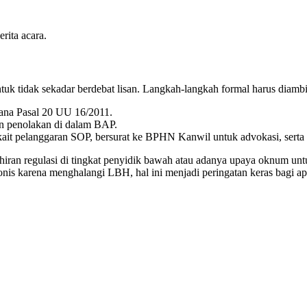
m diri sebagai Paralegal yang kebal hukum. Terdapat tiga syarat admin
itasi oleh BPHN.
iterbitkan BPHN.
nkum.bphn.go.id
.
s pendampingan. Menolak keberadaan mereka sama saja dengan melangg
 memiliki hak-hak strategis saat mendampingi klien, di antaranya:
rita acara.
ntuk tidak sekadar berdebat lisan. Langkah-langkah formal harus diambi