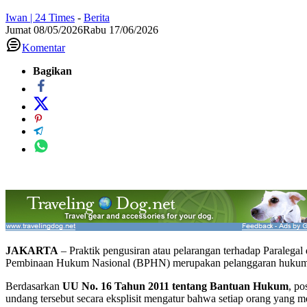
Beranda
Berita
Awas! Penyidik yang Larang Paralegal BPHN Dampin
Awas! Penyidik yang Larang Paralegal B
Iwan | 24 Times
-
Berita
Jumat 08/05/2026
Rabu 17/06/2026
Komentar
Bagikan