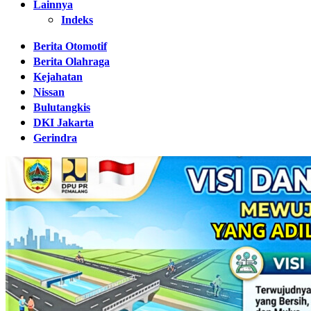
Lainnya
Indeks
Berita Otomotif
Berita Olahraga
Kejahatan
Nissan
Bulutangkis
DKI Jakarta
Gerindra