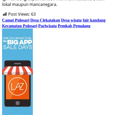
lokal maupun mancanegara.
Post Views:
63
Camat Pulosari
Desa Clekatakan
Desa wisata
Igir kandang
Kecamatan Pulosari
Pariwisata
Pemkab Pemalang