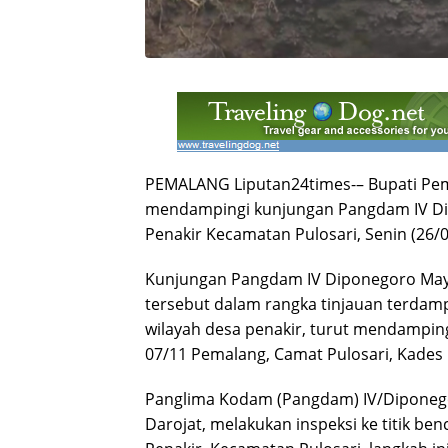
PEMALANG Liputan24times-– Bupati Pe
mendampingi kunjungan Pangdam IV Di
Penakir Kecamatan Pulosari, Senin (26/0
Kunjungan Pangdam IV Diponegoro Mayj
tersebut dalam rangka tinjauan terdam
wilayah desa penakir, turut mendampi
07/11 Pemalang, Camat Pulosari, Kades 
Panglima Kodam (Pangdam) IV/Diponego
Darojat, melakukan inspeksi ke titik be