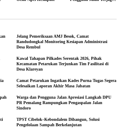
tan
Lewat Aksi Penataan
Jaringan
kan
Jelang Pemeriksaan AMJ Besok, Camat
Randudongkal Monitoring Kesiapan Administrasi
Desa Rembul
i
Kawal Tahapan Pilkades Serentak 2026, Pihak
Kecamatan Petarukan Terjunkan Tim Fasilitasi di
Desa Klareyan
ia
Camat Petarukan Ingatkan Kades Purna Tugas Segera
Selesaikan Laporan Akhir Masa Jabatan
mpah
Warga dan Pengguna Jalan Apresiasi Langkah DPU
PR Pemalang Rampungkan Pengaspalan Jalan
Sindoro
ti
TPST Cibelok–Kebondalem Dibangun, Solusi
Pengelolaan Sampah Berkelanjutan