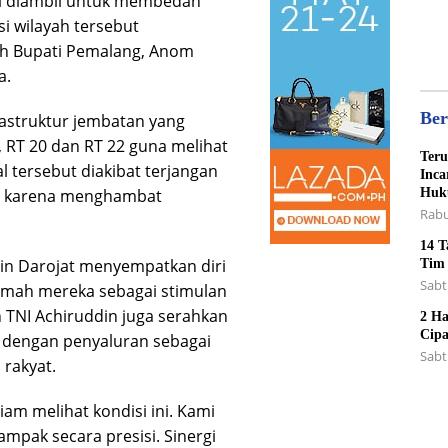
ini diambil untuk membedah
Sant
i wilayah tersebut
eh Bupati Pemalang, Anom
a.
Ber
rastruktur jembatan yang
 RT 20 dan RT 22 guna melihat
Teru
l tersebut diakibat terjangan
Inca
Huk
ma karena menghambat
Rabu
14 T
din Darojat menyempatkan diri
Tim
Sabt
umah mereka sebagai stimulan
 TNI Achiruddin juga serahkan
2 Ha
Cipa
 dengan penyaluran sebagai
Sabt
 rakyat.
iam melihat kondisi ini. Kami
mpak secara presisi. Sinergi