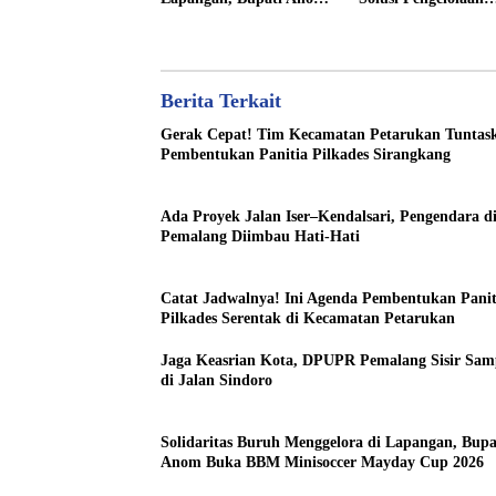
Buka BBM Minisoccer
Sampah Berkelanju
Mayday Cup 2026
Berita Terkait
Gerak Cepat! Tim Kecamatan Petarukan Tuntas
Pembentukan Panitia Pilkades Sirangkang
Ada Proyek Jalan Iser–Kendalsari, Pengendara d
Pemalang Diimbau Hati-Hati
Catat Jadwalnya! Ini Agenda Pembentukan Panit
Pilkades Serentak di Kecamatan Petarukan
Jaga Keasrian Kota, DPUPR Pemalang Sisir Sa
di Jalan Sindoro
Solidaritas Buruh Menggelora di Lapangan, Bupa
Anom Buka BBM Minisoccer Mayday Cup 2026