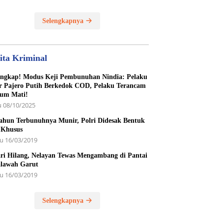
unan Yatim Piatu
Selengkapnya
ita Kriminal
ngkap! Modus Keji Pembunuhan Nindia: Pelaku
r Pajero Putih Berkedok COD, Pelaku Terancam
um Mati!
 08/10/2025
ahun Terbunuhnya Munir, Polri Didesak Bentuk
 Khusus
u 16/03/2019
ri Hilang, Nelayan Tewas Mengambang di Pantai
lawah Garut
u 16/03/2019
Selengkapnya