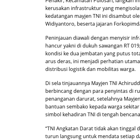
Penakir, Kecamatan Pulosari, langkah 
kerusakan infrastruktur yang mengisolas
kedatangan mayjen TNI ini disambut ol
Widiyantoro, beserta jajaran Forkopimd
Peninjauan diawali dengan menyisir inf
hancur yakni di dukuh sawangan RT 019,
kondisi ke dua jembatan yang putus tota
arus deras, ini menjadi perhatian uta
distribusi logistik dan mobilitas warga.
Di sela tinjauannya Mayjen TNI Achirud
berbincang dengan para penyintas di r
penanganan darurat, setelahnya Mayjen
bantuan sembako kepada warga sekitar
simbol kehadiran TNI di tengah bencana
“TNI Angkatan Darat tidak akan tinggal d
turun langsung untuk mendata setiap da