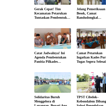
Gerak Cepat! Tim
Jelang Pemeriksaa
Kecamatan Petarukan
Besok, Camat
Tuntaskan Pembentukan
Randudongkal
Panitia Pilkades
Monitoring Kesiapa
Sirangkang
Administrasi Desa
Rembul
Catat Jadwalnya! Ini
Camat Petarukan
Agenda Pembentukan
Ingatkan Kades Pu
Panitia Pilkades
Tugas Segera Selesa
Serentak di Kecamatan
Laporan Akhir Mas
Petarukan
Jabatan
Solidaritas Buruh
TPST Cibelok–
Menggelora di
Kebondalem Dibang
Lapangan, Bupati Anom
Solusi Pengelolaan