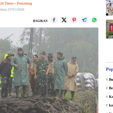
 24 Times
-
Pemalang
elasa 27/01/2026
BAGIKAN
Pop
Bu
Be
Ko
ka