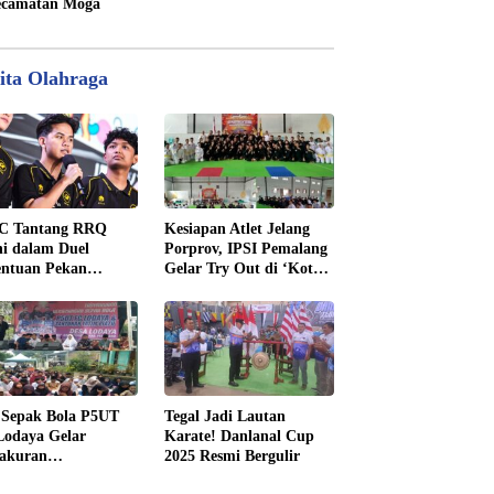
camatan Moga
ita Olahraga
C Tantang RRQ
Kesiapan Atlet Jelang
i dalam Duel
Porprov, IPSI Pemalang
entuan Pekan
Gelar Try Out di ‘Kota
nam MPL ID Season
Pendekar’ Madiun
 Sepak Bola P5UT
Tegal Jadi Lautan
odaya Gelar
Karate! Danlanal Cup
yakuran
2025 Resmi Bergulir
enangan dengan