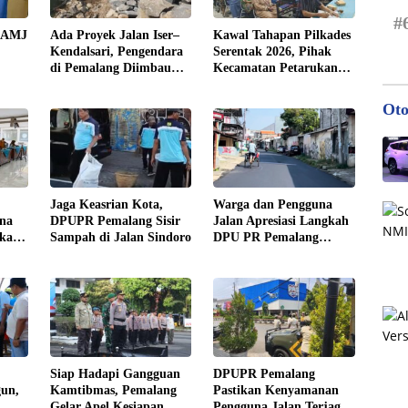
#
n AMJ
Ada Proyek Jalan Iser–
Kawal Tahapan Pilkades
Kendalsari, Pengendara
Serentak 2026, Pihak
di Pemalang Diimbau
Kecamatan Petarukan
n
Hati-Hati
Terjunkan Tim Fasilitasi
di Desa Klareyan
Oto
Jaga Keasrian Kota,
Warga dan Pengguna
rna
DPUPR Pemalang Sisir
Jalan Apresiasi Langkah
ikan
Sampah di Jalan Sindoro
DPU PR Pemalang
a
Rampungkan
Pengaspalan Jalan
Sindoro
Siap Hadapi Gangguan
DPUPR Pemalang
un,
Kamtibmas, Pemalang
Pastikan Kenyamanan
Gelar Apel Kesiapan.
Pengguna Jalan Terjaga