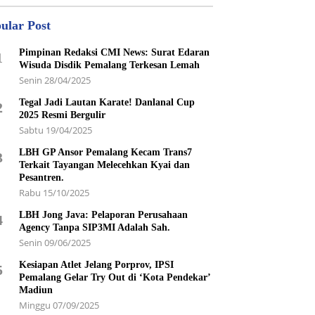
ular Post
Pimpinan Redaksi CMI News: Surat Edaran
1
Wisuda Disdik Pemalang Terkesan Lemah
Senin 28/04/2025
Tegal Jadi Lautan Karate! Danlanal Cup
2
2025 Resmi Bergulir
Sabtu 19/04/2025
LBH GP Ansor Pemalang Kecam Trans7
3
Terkait Tayangan Melecehkan Kyai dan
Pesantren.
Rabu 15/10/2025
LBH Jong Java: Pelaporan Perusahaan
4
Agency Tanpa SIP3MI Adalah Sah.
Senin 09/06/2025
Kesiapan Atlet Jelang Porprov, IPSI
5
Pemalang Gelar Try Out di ‘Kota Pendekar’
Madiun
Minggu 07/09/2025