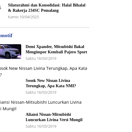
Silaturahmi dan Konsolidasi: Halal Bihalal
6
& Rakerja 234SC Pemalang
Kamis 10/04/2025
motif
Demi Xpander, Mitsubishi Bakal
Mengimpor Kembali Pajero Sport
Sabtu 16/03/2019
Sosok New Nissan Livina
Terungkap, Apa Kata NMI?
Sabtu 16/03/2019
Aliansi Nissan-Mitsubishi
Luncurkan Livina Versi Mungil
Sabtu 16/03/2019