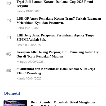
Tegal Jadi Lautan Karate! Danlanal Cup 2025 Resmi
#2
Bergulir
Sabtu 19/04/2025
LBH GP Ansor Pemalang Kecam Trans7 Terkait Tayangan
#3
Melecehkan Kyai dan Pesantren.
Rabu 15/10/2025
LBH Jong Java: Pelaporan Perusahaan Agency Tanpa
#4
SIP3MI Adalah Sah.
Senin 09/06/2025
Kesiapan Atlet Jelang Porprov, IPSI Pemalang Gelar Try
#5
Out di ‘Kota Pendekar’ Madiun
Minggu 07/09/2025
Silaturahmi dan Konsolidasi: Halal Bihalal & Rakerja
#6
234SC Pemalang
Kamis 10/04/2025
Otomotif
Demi Xpander, Mitsubishi Bakal Mengimpor