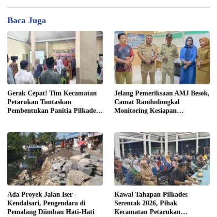
Baca Juga
Gerak Cepat! Tim Kecamatan
Jelang Pemeriksaan AMJ Besok,
Petarukan Tuntaskan
Camat Randudongkal
Pembentukan Panitia Pilkades
Monitoring Kesiapan
Sirangkang
Administrasi Desa Rembul
Ada Proyek Jalan Iser–
Kawal Tahapan Pilkades
Kendalsari, Pengendara di
Serentak 2026, Pihak
Pemalang Diimbau Hati-Hati
Kecamatan Petarukan