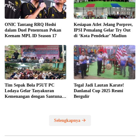
ONIC Tantang RRQ Hoshi
Kesiapan Atlet Jelang Porprov,
dalam Duel Penentuan Pekan
IPSI Pemalang Gelar Try Out
Keenam MPL ID Season 17
di ‘Kota Pendekar’ Madiun
Tim Sepak Bola P5UT PC
Tegal Jadi Lautan Karate!
Lodaya Gelar Tasyakuran
Danlanal Cup 2025 Resmi
Kemenangan dengan Santunan
Bergulir
Yatim Piatu
Selengkapnya