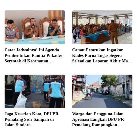
Terjunkan Tim Fasilitasi di
Desa Klareyan
Catat Jadwalnya! Ini Agenda
Camat Petarukan Ingatkan
Pembentukan Panitia Pilkades
Kades Purna Tugas Segera
Serentak di Kecamatan
Selesaikan Laporan Akhir Masa
Petarukan
Jabatan
Jaga Keasrian Kota, DPUPR
Warga dan Pengguna Jalan
Pemalang Sisir Sampah di
Apresiasi Langkah DPU PR
Jalan Sindoro
Pemalang Rampungkan
Pengaspalan Jalan Sindoro