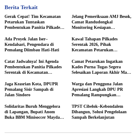
Berita Terkait
Gerak Cepat! Tim Kecamatan
Jelang Pemeriksaan AMJ Besok,
Petarukan Tuntaskan
Camat Randudongkal
Pembentukan Panitia Pilkades
Monitoring Kesiapan
Sirangkang
Administrasi Desa Rembul
Ada Proyek Jalan Iser–
Kawal Tahapan Pilkades
Kendalsari, Pengendara di
Serentak 2026, Pihak
Pemalang Diimbau Hati-Hati
Kecamatan Petarukan
Terjunkan Tim Fasilitasi di
Desa Klareyan
Catat Jadwalnya! Ini Agenda
Camat Petarukan Ingatkan
Pembentukan Panitia Pilkades
Kades Purna Tugas Segera
Serentak di Kecamatan
Selesaikan Laporan Akhir Masa
Petarukan
Jabatan
Jaga Keasrian Kota, DPUPR
Warga dan Pengguna Jalan
Pemalang Sisir Sampah di
Apresiasi Langkah DPU PR
Jalan Sindoro
Pemalang Rampungkan
Pengaspalan Jalan Sindoro
Solidaritas Buruh Menggelora
TPST Cibelok–Kebondalem
di Lapangan, Bupati Anom
Dibangun, Solusi Pengelolaan
Buka BBM Minisoccer Mayday
Sampah Berkelanjutan
Cup 2026