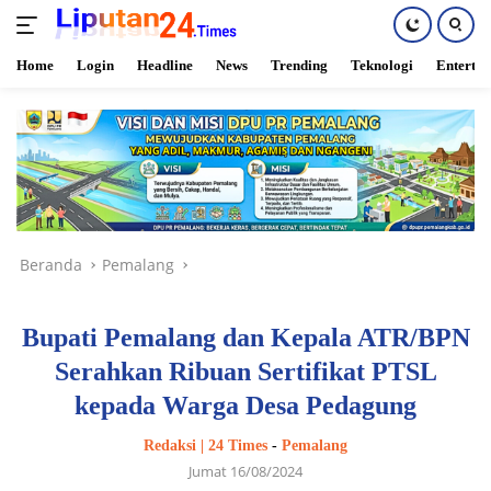
Home
Login
Headline
News
Trending
Teknologi
Enterta
Langsung
ke
konten
Beranda
Pemalang
Bupati Pemalang dan Kepala ATR/BPN
Serahkan Ribuan Sertifikat PTSL
kepada Warga Desa Pedagung
Redaksi | 24 Times
-
Pemalang
Jumat 16/08/2024