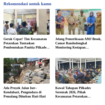
Rekomendasi untuk kamu
Gerak Cepat! Tim Kecamatan
Jelang Pemeriksaan AMJ Besok,
Petarukan Tuntaskan
Camat Randudongkal
Pembentukan Panitia Pilkades
Monitoring Kesiapan
Sirangkang
Administrasi Desa Rembul
Ada Proyek Jalan Iser–
Kawal Tahapan Pilkades
Kendalsari, Pengendara di
Serentak 2026, Pihak
Pemalang Diimbau Hati-Hati
Kecamatan Petarukan
Terjunkan Tim Fasilitasi di
Desa Klareyan