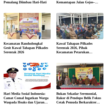
Pemalang Diimbau Hati-Hati
Kemantapan Jalan Gejos–
Tlagasana
Kecamatan Randudongkal
Kawal Tahapan Pilkades
Gesit Kawal Tahapan Pilkades
Serentak 2026, Pihak
Serentak 2026
Kecamatan Petarukan
Terjunkan Tim Fasilitasi di
Desa Klareyan
Hari Media Sosial Indonesia:
Bukan Sekadar Seremonial,
Camat Comal Ingatkan Warga
Rakor di Pendopo Belik Fokus
Waspada Hoaks dan Ujaran
Cetak Pemuda Berkarakter
Kebencian
Pancasila