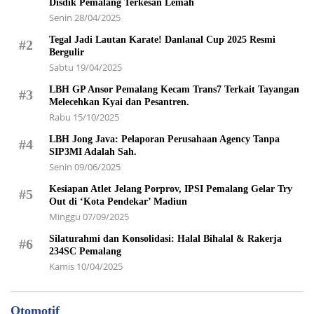
Disdik Pemalang Terkesan Lemah
Senin 28/04/2025
Tegal Jadi Lautan Karate! Danlanal Cup 2025 Resmi
#2
Bergulir
Sabtu 19/04/2025
LBH GP Ansor Pemalang Kecam Trans7 Terkait Tayangan
#3
Melecehkan Kyai dan Pesantren.
Rabu 15/10/2025
LBH Jong Java: Pelaporan Perusahaan Agency Tanpa
#4
SIP3MI Adalah Sah.
Senin 09/06/2025
Kesiapan Atlet Jelang Porprov, IPSI Pemalang Gelar Try
#5
Out di ‘Kota Pendekar’ Madiun
Minggu 07/09/2025
Silaturahmi dan Konsolidasi: Halal Bihalal & Rakerja
#6
234SC Pemalang
Kamis 10/04/2025
Otomotif