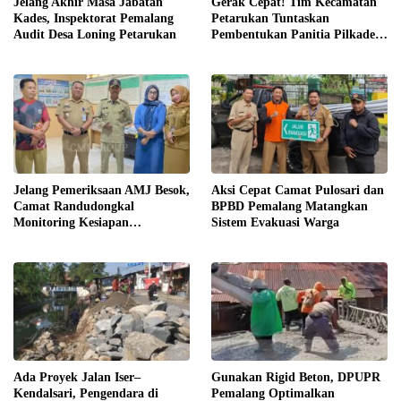
Jelang Akhir Masa Jabatan
Gerak Cepat! Tim Kecamatan
Kades, Inspektorat Pemalang
Petarukan Tuntaskan
Audit Desa Loning Petarukan
Pembentukan Panitia Pilkades
Sirangkang
Jelang Pemeriksaan AMJ Besok,
Aksi Cepat Camat Pulosari dan
Camat Randudongkal
BPBD Pemalang Matangkan
Monitoring Kesiapan
Sistem Evakuasi Warga
Administrasi Desa Rembul
Ada Proyek Jalan Iser–
Gunakan Rigid Beton, DPUPR
Kendalsari, Pengendara di
Pemalang Optimalkan