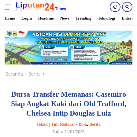
Home
Login
Headline
News
Trending
Teknologi
Enterta
Langsung
ke
konten
Beranda
Berita
Bursa Transfer Memanas: Casemiro
Siap Angkat Kaki dari Old Trafford,
Chelsea Intip Douglas Luiz
Tekad | Tim Redaksi
-
Bola
,
Berita
Sabtu 24/01/2026