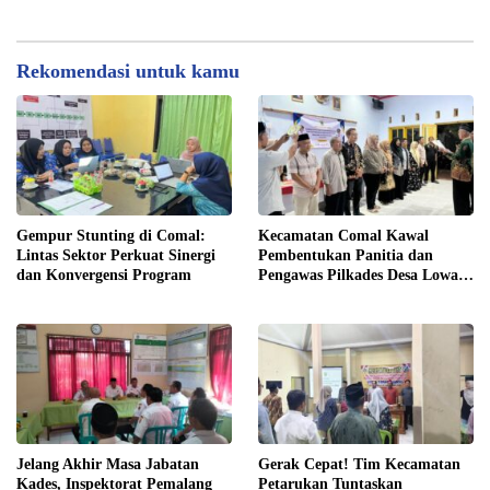
Terjunkan Tim Fasilitasi di
Desa Klareyan
Rekomendasi untuk kamu
Gempur Stunting di Comal:
Kecamatan Comal Kawal
Lintas Sektor Perkuat Sinergi
Pembentukan Panitia dan
dan Konvergensi Program
Pengawas Pilkades Desa Lowa
2026
Jelang Akhir Masa Jabatan
Gerak Cepat! Tim Kecamatan
Kades, Inspektorat Pemalang
Petarukan Tuntaskan