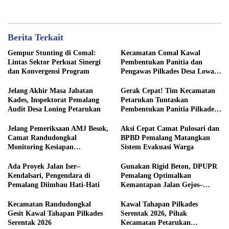
Berita Terkait
Gempur Stunting di Comal:
Kecamatan Comal Kawal
Lintas Sektor Perkuat Sinergi
Pembentukan Panitia dan
dan Konvergensi Program
Pengawas Pilkades Desa Lowa
2026
Jelang Akhir Masa Jabatan
Gerak Cepat! Tim Kecamatan
Kades, Inspektorat Pemalang
Petarukan Tuntaskan
Audit Desa Loning Petarukan
Pembentukan Panitia Pilkades
Sirangkang
Jelang Pemeriksaan AMJ Besok,
Aksi Cepat Camat Pulosari dan
Camat Randudongkal
BPBD Pemalang Matangkan
Monitoring Kesiapan
Sistem Evakuasi Warga
Administrasi Desa Rembul
Ada Proyek Jalan Iser–
Gunakan Rigid Beton, DPUPR
Kendalsari, Pengendara di
Pemalang Optimalkan
Pemalang Diimbau Hati-Hati
Kemantapan Jalan Gejos–
Tlagasana
Kecamatan Randudongkal
Kawal Tahapan Pilkades
Gesit Kawal Tahapan Pilkades
Serentak 2026, Pihak
Serentak 2026
Kecamatan Petarukan