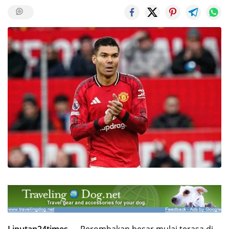
Liputan24times —
Perombakan besar mulai terasa di