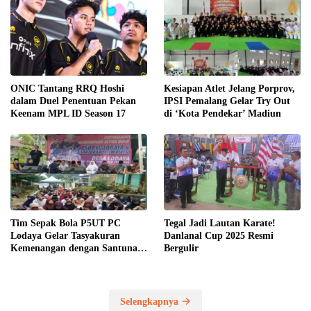
ONIC Tantang RRQ Hoshi
Kesiapan Atlet Jelang Porprov,
dalam Duel Penentuan Pekan
IPSI Pemalang Gelar Try Out
Keenam MPL ID Season 17
di ‘Kota Pendekar’ Madiun
Tim Sepak Bola P5UT PC
Tegal Jadi Lautan Karate!
Lodaya Gelar Tasyakuran
Danlanal Cup 2025 Resmi
Kemenangan dengan Santunan
Bergulir
Yatim Piatu
Selengkapnya