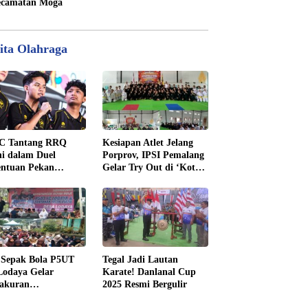
camatan Moga
ita Olahraga
C Tantang RRQ
Kesiapan Atlet Jelang
i dalam Duel
Porprov, IPSI Pemalang
entuan Pekan
Gelar Try Out di ‘Kota
nam MPL ID Season
Pendekar’ Madiun
 Sepak Bola P5UT
Tegal Jadi Lautan
odaya Gelar
Karate! Danlanal Cup
yakuran
2025 Resmi Bergulir
enangan dengan