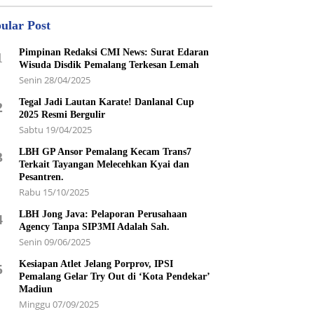
ular Post
Pimpinan Redaksi CMI News: Surat Edaran
1
Wisuda Disdik Pemalang Terkesan Lemah
Senin 28/04/2025
Tegal Jadi Lautan Karate! Danlanal Cup
2
2025 Resmi Bergulir
Sabtu 19/04/2025
LBH GP Ansor Pemalang Kecam Trans7
3
Terkait Tayangan Melecehkan Kyai dan
Pesantren.
Rabu 15/10/2025
LBH Jong Java: Pelaporan Perusahaan
4
Agency Tanpa SIP3MI Adalah Sah.
Senin 09/06/2025
Kesiapan Atlet Jelang Porprov, IPSI
5
Pemalang Gelar Try Out di ‘Kota Pendekar’
Madiun
Minggu 07/09/2025