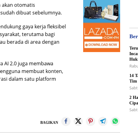
Sant
a akan otomatis
sudah dibuat sebelumnya.
ndukung gaya kerja fleksibel
syarakat, terutama bagi
Ber
tau berada di area dengan
Teru
Inca
Huk
va AI 2.0 juga membawa
Rabu
 pengguna membuat konten,
14 T
asi dalam satu platform
Tim
Sabt
2 Ha
Cipa
Sabt
BAGIKAN