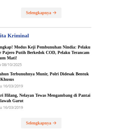
unan Yatim Piatu
Selengkapnya
ita Kriminal
ngkap! Modus Keji Pembunuhan Nindia: Pelaku
r Pajero Putih Berkedok COD, Pelaku Terancam
um Mati!
 08/10/2025
ahun Terbunuhnya Munir, Polri Didesak Bentuk
 Khusus
u 16/03/2019
ri Hilang, Nelayan Tewas Mengambang di Pantai
lawah Garut
u 16/03/2019
Selengkapnya