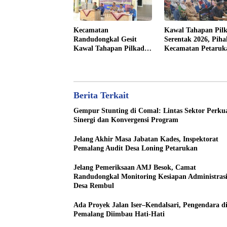
Kecamatan
Kawal Tahapan Pilk
Randudongkal Gesit
Serentak 2026, Piha
Kawal Tahapan Pilkades
Kecamatan Petaruk
Serentak 2026
Terjunkan Tim Fasil
di Desa Klareyan
Berita Terkait
Gempur Stunting di Comal: Lintas Sektor Perku
Sinergi dan Konvergensi Program
Jelang Akhir Masa Jabatan Kades, Inspektorat
Pemalang Audit Desa Loning Petarukan
Jelang Pemeriksaan AMJ Besok, Camat
Randudongkal Monitoring Kesiapan Administras
Desa Rembul
Ada Proyek Jalan Iser–Kendalsari, Pengendara d
Pemalang Diimbau Hati-Hati