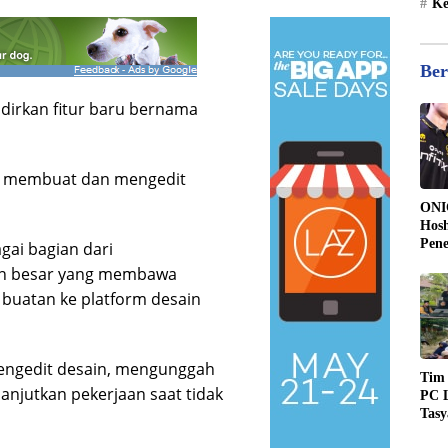
Ke
Ber
irkan fitur baru bernama
ap membuat dan mengedit
ONI
Hosh
Pen
gai bagian dari
Kee
an besar yang membawa
17
 buatan ke platform desain
mengedit desain, mengunggah
Tim
anjutkan pekerjaan saat tidak
PC L
Tas
Kem