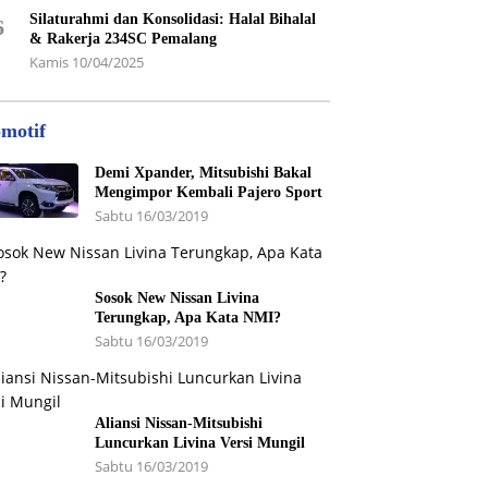
Silaturahmi dan Konsolidasi: Halal Bihalal
6
& Rakerja 234SC Pemalang
Kamis 10/04/2025
motif
Demi Xpander, Mitsubishi Bakal
Mengimpor Kembali Pajero Sport
Sabtu 16/03/2019
Sosok New Nissan Livina
Terungkap, Apa Kata NMI?
Sabtu 16/03/2019
Aliansi Nissan-Mitsubishi
Luncurkan Livina Versi Mungil
Sabtu 16/03/2019