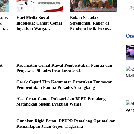
#
ades
Hari Media Sosial
Bukan Sekadar
k
Indonesia: Camat Comal
Seremonial, Rakor di
an
Ingatkan Warga
Pendopo Belik Fokus
itasi
Waspada Hoaks dan
Cetak Pemuda
Oto
Ujaran Kebencian
Berkarakter Pancasila
at
Kecamatan Comal Kawal Pembentukan Panitia dan
Pengawas Pilkades Desa Lowa 2026
Gerak Cepat! Tim Kecamatan Petarukan Tuntaskan
Pembentukan Panitia Pilkades Sirangkang
Aksi Cepat Camat Pulosari dan BPBD Pemalang
i
Matangkan Sistem Evakuasi Warga
i
Gunakan Rigid Beton, DPUPR Pemalang Optimalkan
Kemantapan Jalan Gejos–Tlagasana