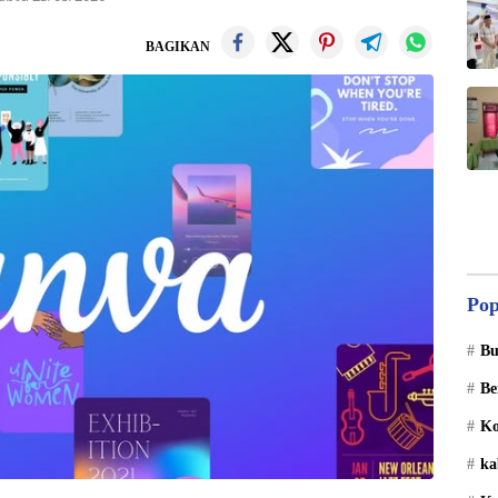
BAGIKAN
Pop
Bu
Be
Ko
ka