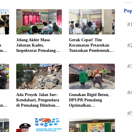
Pop
#
Jelang Akhir Masa
Gerak Cepat! Tim
#
n
Jabatan Kades,
Kecamatan Petarukan
as
Inspektorat Pemalang
Tuntaskan Pembentukan
 2026
Audit Desa Loning
Panitia Pilkades
Petarukan
Sirangkang
#
#
Ada Proyek Jalan Iser–
Gunakan Rigid Beton,
Kendalsari, Pengendara
DPUPR Pemalang
an
di Pemalang Diimbau
Optimalkan
rga
Hati-Hati
Kemantapan Jalan
#
Gejos–Tlagasana