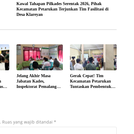
Kawal Tahapan Pilkades Serentak 2026, Pihak
Kecamatan Petarukan Terjunkan Tim Fasilitasi di
Desa Klareyan
Jelang Akhir Masa
Gerak Cepat! Tim
n
Jabatan Kades,
Kecamatan Petarukan
as
Inspektorat Pemalang
Tuntaskan Pembentukan
 2026
Audit Desa Loning
Panitia Pilkades
Petarukan
Sirangkang
.
Ruas yang wajib ditandai
*