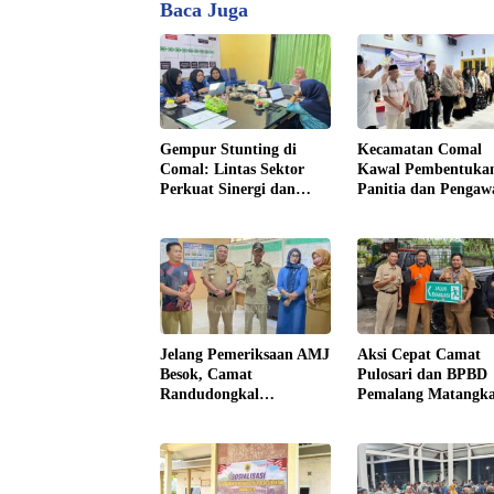
Baca Juga
Gempur Stunting di
Kecamatan Comal
Comal: Lintas Sektor
Kawal Pembentuka
Perkuat Sinergi dan
Panitia dan Pengaw
Konvergensi Program
Pilkades Desa Lowa
Jelang Pemeriksaan AMJ
Aksi Cepat Camat
Besok, Camat
Pulosari dan BPBD
Randudongkal
Pemalang Matangk
Monitoring Kesiapan
Sistem Evakuasi Wa
Administrasi Desa
Rembul