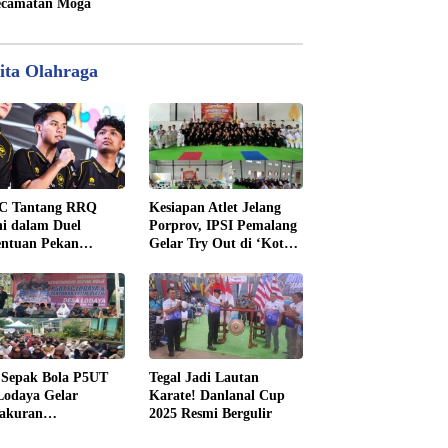
camatan Moga
ita Olahraga
C Tantang RRQ
Kesiapan Atlet Jelang
i dalam Duel
Porprov, IPSI Pemalang
entuan Pekan
Gelar Try Out di ‘Kota
nam MPL ID Season
Pendekar’ Madiun
 Sepak Bola P5UT
Tegal Jadi Lautan
odaya Gelar
Karate! Danlanal Cup
yakuran
2025 Resmi Bergulir
enangan dengan