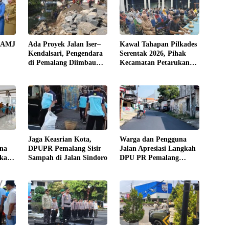
n AMJ
Ada Proyek Jalan Iser–
Kawal Tahapan Pilkades
Kendalsari, Pengendara
Serentak 2026, Pihak
di Pemalang Diimbau
Kecamatan Petarukan
n
Hati-Hati
Terjunkan Tim Fasilitasi
di Desa Klareyan
Jaga Keasrian Kota,
Warga dan Pengguna
rna
DPUPR Pemalang Sisir
Jalan Apresiasi Langkah
ikan
Sampah di Jalan Sindoro
DPU PR Pemalang
a
Rampungkan
Pengaspalan Jalan
Sindoro