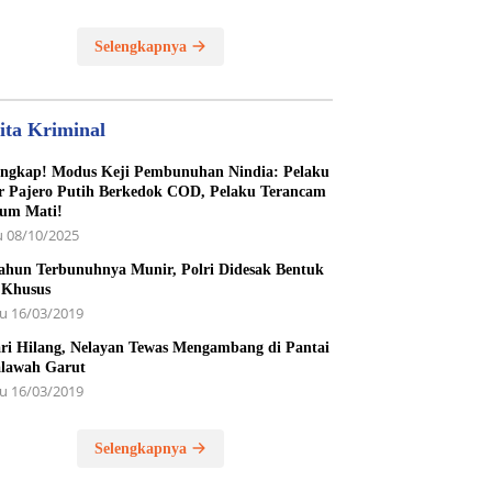
unan Yatim Piatu
Selengkapnya
ita Kriminal
ngkap! Modus Keji Pembunuhan Nindia: Pelaku
r Pajero Putih Berkedok COD, Pelaku Terancam
um Mati!
 08/10/2025
ahun Terbunuhnya Munir, Polri Didesak Bentuk
 Khusus
u 16/03/2019
ri Hilang, Nelayan Tewas Mengambang di Pantai
lawah Garut
u 16/03/2019
Selengkapnya