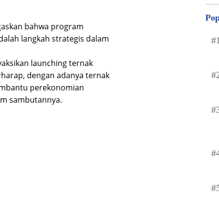
Pop
egaskan bahwa program
alah langkah strategis dalam
#
yaksikan launching ternak
#
erharap, dengan adanya ternak
membantu perekonomian
lam sambutannya.
#
#
#