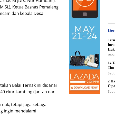
Baznas RI (Drs. Nur Hamdani),
Sant
, M.Si.), Ketua Baznas Pemalang
pimcam dan kepala Desa
Ber
Teru
Inca
Huk
Rabu
14 T
Tim
Sabt
2 Ha
akan Balai Ternak ini didanai
Cipa
240 ekor kambing (jantan dan
Sabt
rnak, tetapi juga sebagai
ang ingin mendalami