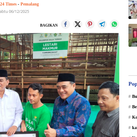
 24 Times
-
Pemalang
abtu 06/12/2025
BAGIKAN
Pop
Bu
Be
Ko
ka