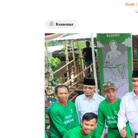
Iwan |
S
Komentar