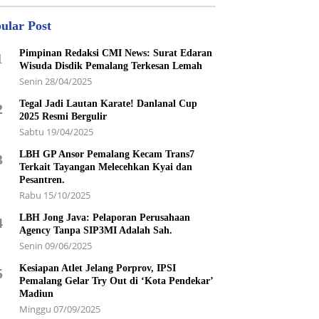
ular Post
Pimpinan Redaksi CMI News: Surat Edaran
1
Wisuda Disdik Pemalang Terkesan Lemah
Senin 28/04/2025
Tegal Jadi Lautan Karate! Danlanal Cup
2
2025 Resmi Bergulir
Sabtu 19/04/2025
LBH GP Ansor Pemalang Kecam Trans7
3
Terkait Tayangan Melecehkan Kyai dan
Pesantren.
Rabu 15/10/2025
LBH Jong Java: Pelaporan Perusahaan
4
Agency Tanpa SIP3MI Adalah Sah.
Senin 09/06/2025
Kesiapan Atlet Jelang Porprov, IPSI
5
Pemalang Gelar Try Out di ‘Kota Pendekar’
Madiun
Minggu 07/09/2025