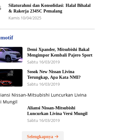
Silaturahmi dan Konsolidasi: Halal Bihalal
6
& Rakerja 234SC Pemalang
Kamis 10/04/2025
motif
Demi Xpander, Mitsubishi Bakal
Mengimpor Kembali Pajero Sport
Sabtu 16/03/2019
Sosok New Nissan Livina
Terungkap, Apa Kata NMI?
Sabtu 16/03/2019
Aliansi Nissan-Mitsubishi
Luncurkan Livina Versi Mungil
Sabtu 16/03/2019
Selengkapnya