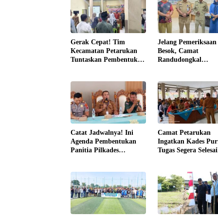
Gerak Cepat! Tim
Jelang Pemeriksaa
Kecamatan Petarukan
Besok, Camat
Tuntaskan Pembentukan
Randudongkal
Panitia Pilkades
Monitoring Kesiapa
Sirangkang
Administrasi Desa
Rembul
Catat Jadwalnya! Ini
Camat Petarukan
Agenda Pembentukan
Ingatkan Kades Pu
Panitia Pilkades
Tugas Segera Selesa
Serentak di Kecamatan
Laporan Akhir Mas
Petarukan
Jabatan