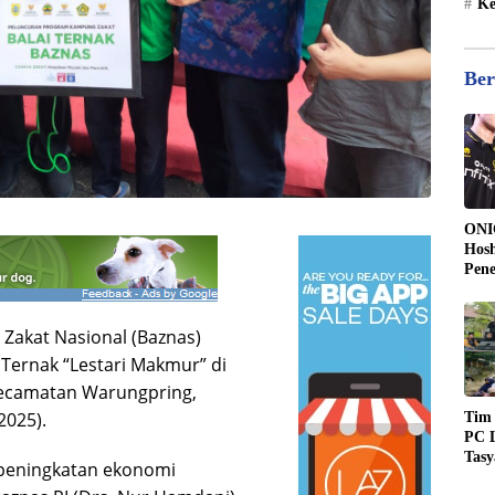
Ke
Ber
ONI
Hosh
Pen
Kee
17
Zakat Nasional (Baznas)
Ternak “Lestari Makmur” di
ecamatan Warungpring,
2025).
Tim
PC L
Tas
peningkatan ekonomi
Kem