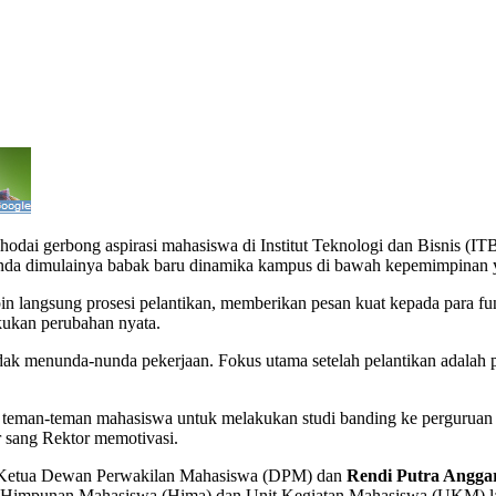
dai gerbong aspirasi mahasiswa di Institut Teknologi dan Bisnis (ITB
nda dimulainya babak baru dinamika kampus di bawah kepemimpinan y
n langsung prosesi pelantikan, memberikan pesan kuat kepada para fu
kukan perubahan nyata.
k menunda-nunda pekerjaan. Fokus utama setelah pelantikan adalah pe
ong teman-teman mahasiswa untuk melakukan studi banding ke pergurua
r sang Rektor memotivasi.
Ketua Dewan Perwakilan Mahasiswa (DPM) dan
Rendi Putra Angga
 Himpunan Mahasiswa (Hima) dan Unit Kegiatan Mahasiswa (UKM) l