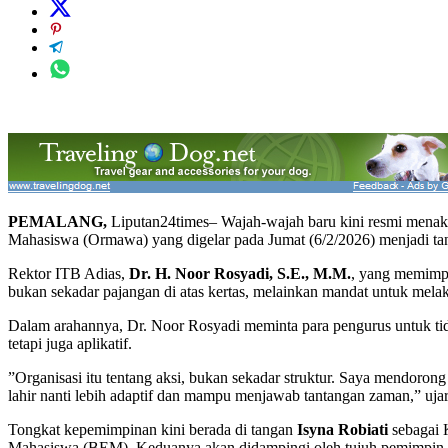
PEMALANG,
Liputan24times– Wajah-wajah baru kini resmi menakho
Mahasiswa (Ormawa) yang digelar pada Jumat (6/2/2026) menjadi ta
​Rektor ITB Adias,
Dr. H. Noor Rosyadi, S.E., M.M.
, yang memimpi
bukan sekadar pajangan di atas kertas, melainkan mandat untuk mela
Dalam arahannya, Dr. Noor Rosyadi meminta para pengurus untuk tida
tetapi juga aplikatif.
​”Organisasi itu tentang aksi, bukan sekadar struktur. Saya mendor
lahir nanti lebih adaptif dan mampu menjawab tantangan zaman,” uja
​Tongkat kepemimpinan kini berada di tangan
Isyna Robiati
sebagai 
Mahasiswa (BEM). Keduanya akan didampingi oleh tujuh pemimpin