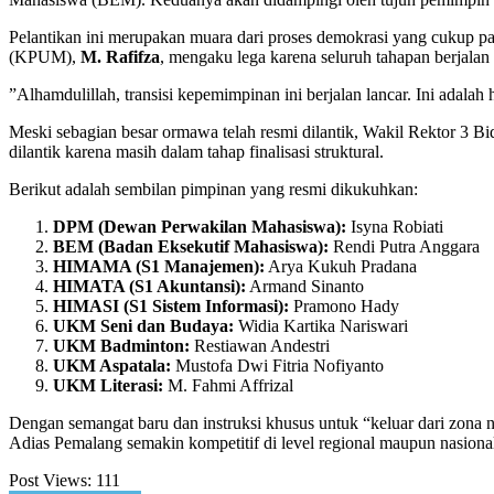
​Pelantikan ini merupakan muara dari proses demokrasi yang cukup 
(KPUM),
M. Rafifza
, mengaku lega karena seluruh tahapan berjalan
​”Alhamdulillah, transisi kepemimpinan ini berjalan lancar. Ini adalah
​Meski sebagian besar ormawa telah resmi dilantik, Wakil Rektor 3
dilantik karena masih dalam tahap finalisasi struktural.
​Berikut adalah sembilan pimpinan yang resmi dikukuhkan:
DPM (Dewan Perwakilan Mahasiswa):
Isyna Robiati
BEM (Badan Eksekutif Mahasiswa):
Rendi Putra Anggara
HIMAMA (S1 Manajemen):
Arya Kukuh Pradana
HIMATA (S1 Akuntansi):
Armand Sinanto
HIMASI (S1 Sistem Informasi):
Pramono Hady
UKM Seni dan Budaya:
Widia Kartika Nariswari
UKM Badminton:
Restiawan Andestri
UKM Aspatala:
Mustofa Dwi Fitria Nofiyanto
UKM Literasi:
M. Fahmi Affrizal
​Dengan semangat baru dan instruksi khusus untuk “keluar dari zona 
Adias Pemalang semakin kompetitif di level regional maupun nasiona
Post Views:
111