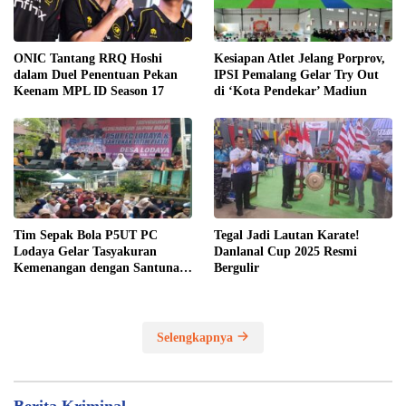
ONIC Tantang RRQ Hoshi
Kesiapan Atlet Jelang Porprov,
dalam Duel Penentuan Pekan
IPSI Pemalang Gelar Try Out
Keenam MPL ID Season 17
di ‘Kota Pendekar’ Madiun
Tim Sepak Bola P5UT PC
Tegal Jadi Lautan Karate!
Lodaya Gelar Tasyakuran
Danlanal Cup 2025 Resmi
Kemenangan dengan Santunan
Bergulir
Yatim Piatu
Selengkapnya
Berita Kriminal