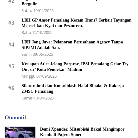
#2
Bergulir
Sabtu 19/04/2025
LBH GP Ansor Pemalang Kecam Trans7 Terkait Tayangan
#3
Melecehkan Kyai dan Pesantren.
Rabu 15/10/2025
LBH Jong Java: Pelaporan Perusahaan Agency Tanpa
#4
SIP3MI Adalah Sah.
Senin 09/06/2025
Kesiapan Atlet Jelang Porprov, IPSI Pemalang Gelar Try
#5
Out di ‘Kota Pendekar’ Madiun
Minggu 07/09/2025
Silaturahmi dan Konsolidasi: Halal Bihalal & Rakerja
#6
234SC Pemalang
Kamis 10/04/2025
Otomotif
Demi Xpander, Mitsubishi Bakal Mengimpor
Kembali Pajero Sport