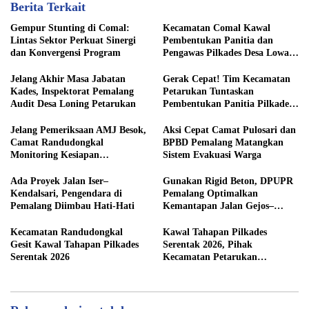
Berita Terkait
Gempur Stunting di Comal:
Kecamatan Comal Kawal
Lintas Sektor Perkuat Sinergi
Pembentukan Panitia dan
dan Konvergensi Program
Pengawas Pilkades Desa Lowa
2026
Jelang Akhir Masa Jabatan
Gerak Cepat! Tim Kecamatan
Kades, Inspektorat Pemalang
Petarukan Tuntaskan
Audit Desa Loning Petarukan
Pembentukan Panitia Pilkades
Sirangkang
Jelang Pemeriksaan AMJ Besok,
Aksi Cepat Camat Pulosari dan
Camat Randudongkal
BPBD Pemalang Matangkan
Monitoring Kesiapan
Sistem Evakuasi Warga
Administrasi Desa Rembul
Ada Proyek Jalan Iser–
Gunakan Rigid Beton, DPUPR
Kendalsari, Pengendara di
Pemalang Optimalkan
Pemalang Diimbau Hati-Hati
Kemantapan Jalan Gejos–
Tlagasana
Kecamatan Randudongkal
Kawal Tahapan Pilkades
Gesit Kawal Tahapan Pilkades
Serentak 2026, Pihak
Serentak 2026
Kecamatan Petarukan
Terjunkan Tim Fasilitasi di
Desa Klareyan