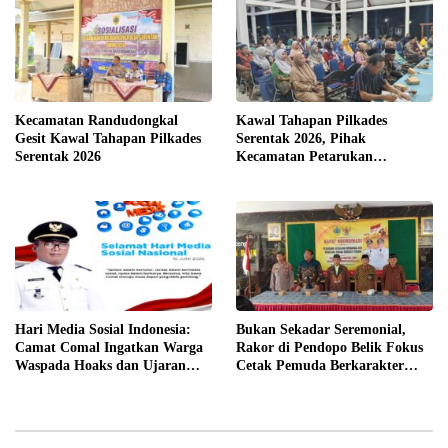
Kecamatan Randudongkal
Kawal Tahapan Pilkades
Gesit Kawal Tahapan Pilkades
Serentak 2026, Pihak
Serentak 2026
Kecamatan Petarukan
Terjunkan Tim Fasilitasi di
Desa Klareyan
Hari Media Sosial Indonesia:
Bukan Sekadar Seremonial,
Camat Comal Ingatkan Warga
Rakor di Pendopo Belik Fokus
Waspada Hoaks dan Ujaran
Cetak Pemuda Berkarakter
Kebencian
Pancasila