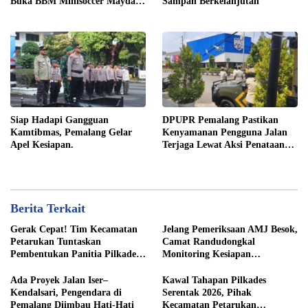
Buka BBM Minisoccer Mayday
Sampah Berkelanjutan
Cup 2026
Siap Hadapi Gangguan
DPUPR Pemalang Pastikan
Kamtibmas, Pemalang Gelar
Kenyamanan Pengguna Jalan
Apel Kesiapan.
Terjaga Lewat Aksi Penataan
Jaringan
Berita Terkait
Gerak Cepat! Tim Kecamatan
Jelang Pemeriksaan AMJ Besok,
Petarukan Tuntaskan
Camat Randudongkal
Pembentukan Panitia Pilkades
Monitoring Kesiapan
Sirangkang
Administrasi Desa Rembul
Ada Proyek Jalan Iser–
Kawal Tahapan Pilkades
Kendalsari, Pengendara di
Serentak 2026, Pihak
Pemalang Diimbau Hati-Hati
Kecamatan Petarukan