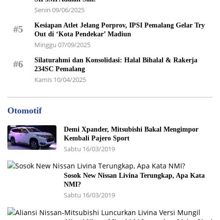
Senin 09/06/2025
Kesiapan Atlet Jelang Porprov, IPSI Pemalang Gelar Try
#5
Out di ‘Kota Pendekar’ Madiun
Minggu 07/09/2025
Silaturahmi dan Konsolidasi: Halal Bihalal & Rakerja
#6
234SC Pemalang
Kamis 10/04/2025
Otomotif
Demi Xpander, Mitsubishi Bakal Mengimpor
Kembali Pajero Sport
Sabtu 16/03/2019
Sosok New Nissan Livina Terungkap, Apa Kata
NMI?
Sabtu 16/03/2019