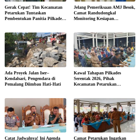
Gerak Cepat! Tim Kecamatan
Jelang Pemeriksaan AMJ Besok,
Petarukan Tuntaskan
Camat Randudongkal
Pembentukan Panitia Pilkades
Monitoring Kesiapan
Sirangkang
Administrasi Desa Rembul
Ada Proyek Jalan Iser–
Kawal Tahapan Pilkades
Kendalsari, Pengendara di
Serentak 2026, Pihak
Pemalang Diimbau Hati-Hati
Kecamatan Petarukan
Terjunkan Tim Fasilitasi di
Desa Klareyan
Catat Jadwalnya! Ini Agenda
Camat Petarukan Ingatkan