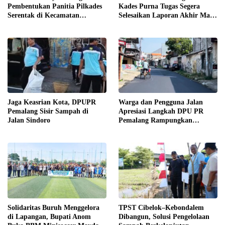
Pembentukan Panitia Pilkades
Kades Purna Tugas Segera
Serentak di Kecamatan
Selesaikan Laporan Akhir Masa
Petarukan
Jabatan
Jaga Keasrian Kota, DPUPR
Warga dan Pengguna Jalan
Pemalang Sisir Sampah di
Apresiasi Langkah DPU PR
Jalan Sindoro
Pemalang Rampungkan
Pengaspalan Jalan Sindoro
Solidaritas Buruh Menggelora
TPST Cibelok–Kebondalem
di Lapangan, Bupati Anom
Dibangun, Solusi Pengelolaan