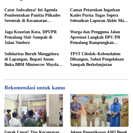
Terjunkan Tim Fasilitasi di
Desa Klareyan
Catat Jadwalnya! Ini Agenda
Camat Petarukan Ingatkan
Pembentukan Panitia Pilkades
Kades Purna Tugas Segera
Serentak di Kecamatan
Selesaikan Laporan Akhir Masa
Petarukan
Jabatan
Jaga Keasrian Kota, DPUPR
Warga dan Pengguna Jalan
Pemalang Sisir Sampah di
Apresiasi Langkah DPU PR
Jalan Sindoro
Pemalang Rampungkan
Pengaspalan Jalan Sindoro
Solidaritas Buruh Menggelora
TPST Cibelok–Kebondalem
di Lapangan, Bupati Anom
Dibangun, Solusi Pengelolaan
Buka BBM Minisoccer Mayday
Sampah Berkelanjutan
Cup 2026
Rekomendasi untuk kamu
Gerak Cepat! Tim Kecamatan
Jelang Pemeriksaan AMJ Besok,