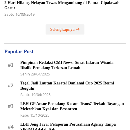
2 Hari Hilang, Nelayan Tewas Mengambang di Pantai Cipalawah
Garut
Sabtu 16/03/2019
Selengkapnya
Popular Post
Pimpinan Redaksi CMI News: Surat Edaran Wisuda
#1
Disdik Pemalang Terkesan Lemah
Senin 28/04/2025
Tegal Jadi Lautan Karate! Danlanal Cup 2025 Resmi
#2
Bergulir
Sabtu 19/04/2025
LBH GP Ansor Pemalang Kecam Trans7 Terkait Tayangan
#3
Melecehkan Kyai dan Pesantren.
Rabu 15/10/2025
LBH Jong Java: Pelaporan Perusahaan Agency Tanpa
#4
SIP3MI Adalah Sah.