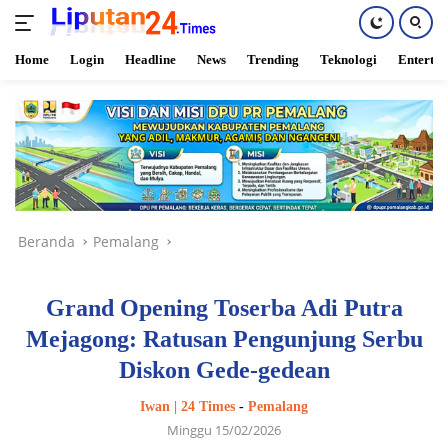
Home
Login
Headline
News
Trending
Teknologi
Enterta
Langsung
ke
konten
Beranda
Pemalang
Grand Opening Toserba Adi Putra
Mejagong: Ratusan Pengunjung Serbu
Diskon Gede-gedean
Iwan | 24 Times
-
Pemalang
Minggu 15/02/2026