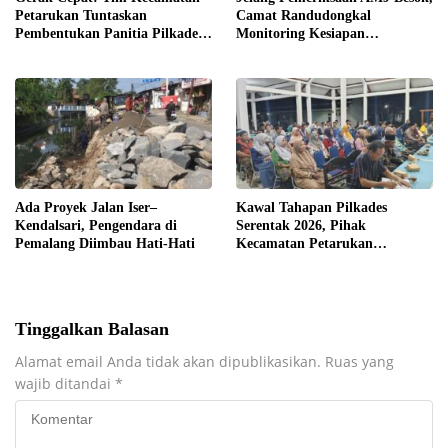
Petarukan Tuntaskan
Camat Randudongkal
Pembentukan Panitia Pilkades
Monitoring Kesiapan
Sirangkang
Administrasi Desa Rembul
Ada Proyek Jalan Iser–
Kawal Tahapan Pilkades
Kendalsari, Pengendara di
Serentak 2026, Pihak
Pemalang Diimbau Hati-Hati
Kecamatan Petarukan
Terjunkan Tim Fasilitasi di
Desa Klareyan
Tinggalkan Balasan
Alamat email Anda tidak akan dipublikasikan.
Ruas yang
wajib ditandai
*