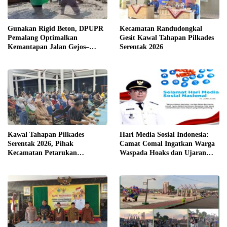
Gunakan Rigid Beton, DPUPR
Kecamatan Randudongkal
Pemalang Optimalkan
Gesit Kawal Tahapan Pilkades
Kemantapan Jalan Gejos–
Serentak 2026
Tlagasana
Kawal Tahapan Pilkades
Hari Media Sosial Indonesia:
Serentak 2026, Pihak
Camat Comal Ingatkan Warga
Kecamatan Petarukan
Waspada Hoaks dan Ujaran
Terjunkan Tim Fasilitasi di
Kebencian
Desa Klareyan