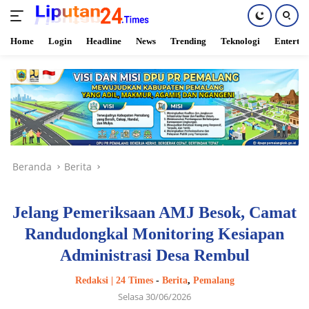
Home
Login
Headline
News
Trending
Teknologi
Enterta
Langsung
ke
konten
Beranda
Berita
Jelang Pemeriksaan AMJ Besok, Camat
Randudongkal Monitoring Kesiapan
Administrasi Desa Rembul
Redaksi | 24 Times
-
Berita
,
Pemalang
Selasa 30/06/2026