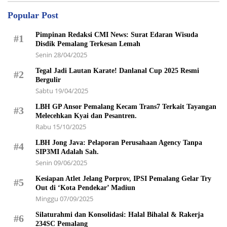
Popular Post
Pimpinan Redaksi CMI News: Surat Edaran Wisuda
#1
Disdik Pemalang Terkesan Lemah
Senin 28/04/2025
Tegal Jadi Lautan Karate! Danlanal Cup 2025 Resmi
#2
Bergulir
Sabtu 19/04/2025
LBH GP Ansor Pemalang Kecam Trans7 Terkait Tayangan
#3
Melecehkan Kyai dan Pesantren.
Rabu 15/10/2025
LBH Jong Java: Pelaporan Perusahaan Agency Tanpa
#4
SIP3MI Adalah Sah.
Senin 09/06/2025
Kesiapan Atlet Jelang Porprov, IPSI Pemalang Gelar Try
#5
Out di ‘Kota Pendekar’ Madiun
Minggu 07/09/2025
Silaturahmi dan Konsolidasi: Halal Bihalal & Rakerja
#6
234SC Pemalang