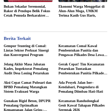
Bukan Sekadar Seremonial,
Ekonomi Warga Menggeliat di
Rakor di Pendopo Belik Fokus
Alun-Alun Moga, UMKM
Cetak Pemuda Berkarakter
Terima Kasih Gus Haris,
Pancasila
Berita Terkait
Gempur Stunting di Comal:
Kecamatan Comal Kawal
Lintas Sektor Perkuat Sinergi
Pembentukan Panitia dan
dan Konvergensi Program
Pengawas Pilkades Desa Lowa
2026
Jelang Akhir Masa Jabatan
Gerak Cepat! Tim Kecamatan
Kades, Inspektorat Pemalang
Petarukan Tuntaskan
Audit Desa Loning Petarukan
Pembentukan Panitia Pilkades
Sirangkang
Aksi Cepat Camat Pulosari dan
Ada Proyek Jalan Iser–
BPBD Pemalang Matangkan
Kendalsari, Pengendara di
Sistem Evakuasi Warga
Pemalang Diimbau Hati-Hati
Gunakan Rigid Beton, DPUPR
Kecamatan Randudongkal
Pemalang Optimalkan
Gesit Kawal Tahapan Pilkades
Kemantapan Jalan Gejos–
Serentak 2026