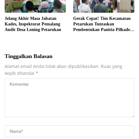
Jelang Akhir Masa Jabatan
Gerak Cepat! Tim Kecamatan
Kades, Inspektorat Pemalang
Petarukan Tuntaskan
Audit Desa Loning Petarukan
Pembentukan Panitia Pilkades
Sirangkang
Tinggalkan Balasan
Alamat email Anda tidak akan dipublikasikan.
Ruas yang
wajib ditandai
*