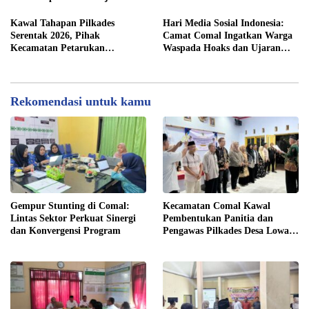
Tlagasana
Kawal Tahapan Pilkades
Hari Media Sosial Indonesia:
Serentak 2026, Pihak
Camat Comal Ingatkan Warga
Kecamatan Petarukan
Waspada Hoaks dan Ujaran
Terjunkan Tim Fasilitasi di
Kebencian
Desa Klareyan
Rekomendasi untuk kamu
Gempur Stunting di Comal:
Kecamatan Comal Kawal
Lintas Sektor Perkuat Sinergi
Pembentukan Panitia dan
dan Konvergensi Program
Pengawas Pilkades Desa Lowa
2026