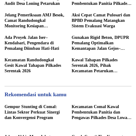
Audit Desa Loning Petarukan
Pembentukan Panitia Pilkades
Sirangkang
Jelang Pemeriksaan AMJ Besok,
Aksi Cepat Camat Pulosari dan
Camat Randudongkal
BPBD Pemalang Matangkan
Monitoring Kesiapan
Sistem Evakuasi Warga
Administrasi Desa Rembul
Ada Proyek Jalan Iser–
Gunakan Rigid Beton, DPUPR
Kendalsari, Pengendara di
Pemalang Optimalkan
Pemalang Diimbau Hati-Hati
Kemantapan Jalan Gejos–
Tlagasana
Kecamatan Randudongkal
Kawal Tahapan Pilkades
Gesit Kawal Tahapan Pilkades
Serentak 2026, Pihak
Serentak 2026
Kecamatan Petarukan
Terjunkan Tim Fasilitasi di
Desa Klareyan
Rekomendasi untuk kamu
Gempur Stunting di Comal:
Kecamatan Comal Kawal
Lintas Sektor Perkuat Sinergi
Pembentukan Panitia dan
dan Konvergensi Program
Pengawas Pilkades Desa Lowa
2026