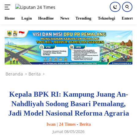
Home
Login
Headline
News
Trending
Teknologi
Enterta
Langsung
ke
konten
Beranda
Berita
Kepala BPK RI: Kampung Juang An-
Nahdliyah Sodong Basari Pemalang,
Jadi Model Nasional Reforma Agraria
Iwan | 24 Times
-
Berita
Jumat 08/05/2026