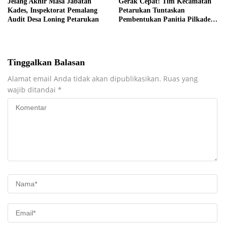
Jelang Akhir Masa Jabatan
Gerak Cepat! Tim Kecamatan
Kades, Inspektorat Pemalang
Petarukan Tuntaskan
Audit Desa Loning Petarukan
Pembentukan Panitia Pilkades
Sirangkang
Tinggalkan Balasan
Alamat email Anda tidak akan dipublikasikan.
Ruas yang
wajib ditandai
*