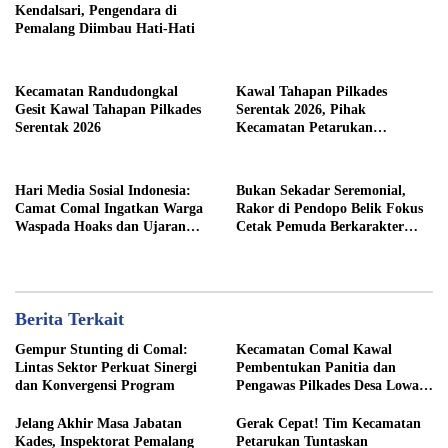
Kendalsari, Pengendara di
Pemalang Diimbau Hati-Hati
Kecamatan Randudongkal
Kawal Tahapan Pilkades
Gesit Kawal Tahapan Pilkades
Serentak 2026, Pihak
Serentak 2026
Kecamatan Petarukan
Terjunkan Tim Fasilitasi di
Desa Klareyan
Hari Media Sosial Indonesia:
Bukan Sekadar Seremonial,
Camat Comal Ingatkan Warga
Rakor di Pendopo Belik Fokus
Waspada Hoaks dan Ujaran
Cetak Pemuda Berkarakter
Kebencian
Pancasila
Berita Terkait
Gempur Stunting di Comal:
Kecamatan Comal Kawal
Lintas Sektor Perkuat Sinergi
Pembentukan Panitia dan
dan Konvergensi Program
Pengawas Pilkades Desa Lowa
2026
Jelang Akhir Masa Jabatan
Gerak Cepat! Tim Kecamatan
Kades, Inspektorat Pemalang
Petarukan Tuntaskan