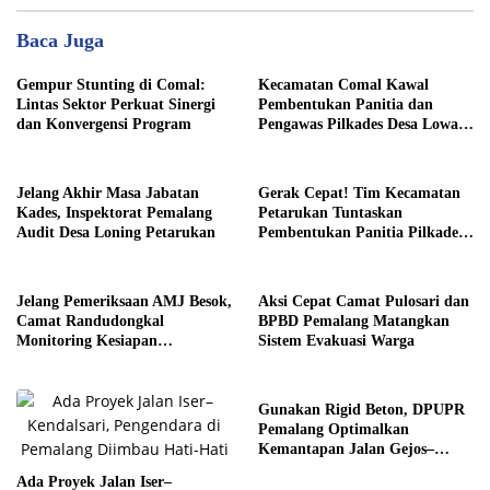
Baca Juga
Gempur Stunting di Comal:
Kecamatan Comal Kawal
Lintas Sektor Perkuat Sinergi
Pembentukan Panitia dan
dan Konvergensi Program
Pengawas Pilkades Desa Lowa
2026
Jelang Akhir Masa Jabatan
Gerak Cepat! Tim Kecamatan
Kades, Inspektorat Pemalang
Petarukan Tuntaskan
Audit Desa Loning Petarukan
Pembentukan Panitia Pilkades
Sirangkang
Jelang Pemeriksaan AMJ Besok,
Aksi Cepat Camat Pulosari dan
Camat Randudongkal
BPBD Pemalang Matangkan
Monitoring Kesiapan
Sistem Evakuasi Warga
Administrasi Desa Rembul
Gunakan Rigid Beton, DPUPR
Pemalang Optimalkan
Kemantapan Jalan Gejos–
Tlagasana
Ada Proyek Jalan Iser–