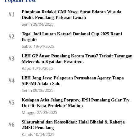
Popular Post
Pimpinan Redaksi CMI News: Surat Edaran Wisuda
#1
Disdik Pemalang Terkesan Lemah
Senin 28/04/2025
Tegal Jadi Lautan Karate! Danlanal Cup 2025 Resmi
#2
Bergulir
Sabtu 19/04/2025
LBH GP Ansor Pemalang Kecam Trans7 Terkait Tayangan
#3
Melecehkan Kyai dan Pesantren.
Rabu 15/10/2025
LBH Jong Java: Pelaporan Perusahaan Agency Tanpa
#4
SIP3MI Adalah Sah.
Senin 09/06/2025
Kesiapan Atlet Jelang Porprov, IPSI Pemalang Gelar Try
#5
Out di ‘Kota Pendekar’ Madiun
Minggu 07/09/2025
Silaturahmi dan Konsolidasi: Halal Bihalal & Rakerja
#6
234SC Pemalang
Kamis 10/04/2025