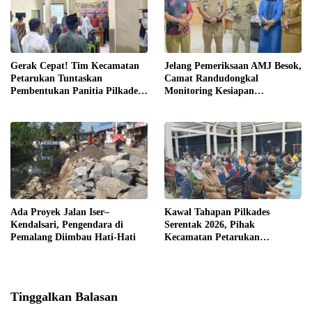
Gerak Cepat! Tim Kecamatan
Jelang Pemeriksaan AMJ Besok,
Petarukan Tuntaskan
Camat Randudongkal
Pembentukan Panitia Pilkades
Monitoring Kesiapan
Sirangkang
Administrasi Desa Rembul
Ada Proyek Jalan Iser–
Kawal Tahapan Pilkades
Kendalsari, Pengendara di
Serentak 2026, Pihak
Pemalang Diimbau Hati-Hati
Kecamatan Petarukan
Terjunkan Tim Fasilitasi di
Desa Klareyan
Tinggalkan Balasan