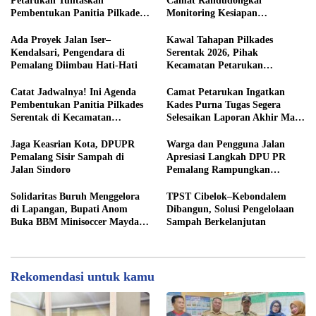
Petarukan Tuntaskan
Camat Randudongkal
Pembentukan Panitia Pilkades
Monitoring Kesiapan
Sirangkang
Administrasi Desa Rembul
Ada Proyek Jalan Iser–
Kawal Tahapan Pilkades
Kendalsari, Pengendara di
Serentak 2026, Pihak
Pemalang Diimbau Hati-Hati
Kecamatan Petarukan
Terjunkan Tim Fasilitasi di
Desa Klareyan
Catat Jadwalnya! Ini Agenda
Camat Petarukan Ingatkan
Pembentukan Panitia Pilkades
Kades Purna Tugas Segera
Serentak di Kecamatan
Selesaikan Laporan Akhir Masa
Petarukan
Jabatan
Jaga Keasrian Kota, DPUPR
Warga dan Pengguna Jalan
Pemalang Sisir Sampah di
Apresiasi Langkah DPU PR
Jalan Sindoro
Pemalang Rampungkan
Pengaspalan Jalan Sindoro
Solidaritas Buruh Menggelora
TPST Cibelok–Kebondalem
di Lapangan, Bupati Anom
Dibangun, Solusi Pengelolaan
Buka BBM Minisoccer Mayday
Sampah Berkelanjutan
Cup 2026
Rekomendasi untuk kamu