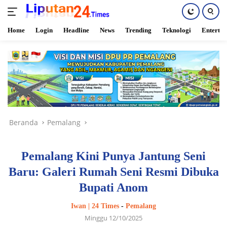
Home
Login
Headline
News
Trending
Teknologi
Enterta
Langsung
ke
konten
Beranda
Pemalang
Pemalang Kini Punya Jantung Seni
Baru: Galeri Rumah Seni Resmi Dibuka
Bupati Anom
Iwan | 24 Times
-
Pemalang
Minggu 12/10/2025