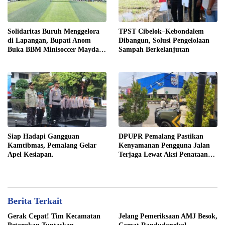
Solidaritas Buruh Menggelora
TPST Cibelok–Kebondalem
di Lapangan, Bupati Anom
Dibangun, Solusi Pengelolaan
Buka BBM Minisoccer Mayday
Sampah Berkelanjutan
Cup 2026
Siap Hadapi Gangguan
DPUPR Pemalang Pastikan
Kamtibmas, Pemalang Gelar
Kenyamanan Pengguna Jalan
Apel Kesiapan.
Terjaga Lewat Aksi Penataan
Jaringan
Berita Terkait
Gerak Cepat! Tim Kecamatan
Jelang Pemeriksaan AMJ Besok,