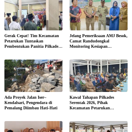
Gerak Cepat! Tim Kecamatan
Jelang Pemeriksaan AMJ Besok,
Petarukan Tuntaskan
Camat Randudongkal
Pembentukan Panitia Pilkades
Monitoring Kesiapan
Sirangkang
Administrasi Desa Rembul
Ada Proyek Jalan Iser–
Kawal Tahapan Pilkades
Kendalsari, Pengendara di
Serentak 2026, Pihak
Pemalang Diimbau Hati-Hati
Kecamatan Petarukan
Terjunkan Tim Fasilitasi di
Desa Klareyan