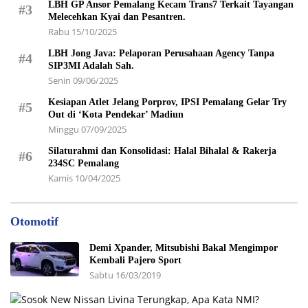
LBH GP Ansor Pemalang Kecam Trans7 Terkait Tayangan
#3
Melecehkan Kyai dan Pesantren.
Rabu 15/10/2025
LBH Jong Java: Pelaporan Perusahaan Agency Tanpa
#4
SIP3MI Adalah Sah.
Senin 09/06/2025
Kesiapan Atlet Jelang Porprov, IPSI Pemalang Gelar Try
#5
Out di ‘Kota Pendekar’ Madiun
Minggu 07/09/2025
Silaturahmi dan Konsolidasi: Halal Bihalal & Rakerja
#6
234SC Pemalang
Kamis 10/04/2025
Otomotif
Demi Xpander, Mitsubishi Bakal Mengimpor
Kembali Pajero Sport
Sabtu 16/03/2019