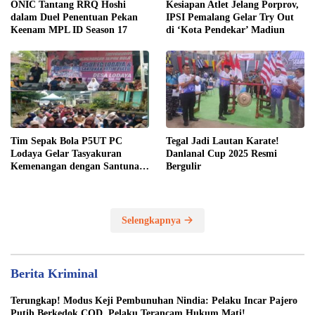
ONIC Tantang RRQ Hoshi
Kesiapan Atlet Jelang Porprov,
dalam Duel Penentuan Pekan
IPSI Pemalang Gelar Try Out
Keenam MPL ID Season 17
di ‘Kota Pendekar’ Madiun
Tim Sepak Bola P5UT PC
Tegal Jadi Lautan Karate!
Lodaya Gelar Tasyakuran
Danlanal Cup 2025 Resmi
Kemenangan dengan Santunan
Bergulir
Yatim Piatu
Selengkapnya
Berita Kriminal
Terungkap! Modus Keji Pembunuhan Nindia: Pelaku Incar Pajero
Putih Berkedok COD, Pelaku Terancam Hukum Mati!