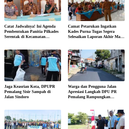
Catat Jadwalnya! Ini Agenda
Camat Petarukan Ingatkan
Pembentukan Panitia Pilkades
Kades Purna Tugas Segera
Serentak di Kecamatan
Selesaikan Laporan Akhir Masa
Petarukan
Jabatan
Jaga Keasrian Kota, DPUPR
Warga dan Pengguna Jalan
Pemalang Sisir Sampah di
Apresiasi Langkah DPU PR
Jalan Sindoro
Pemalang Rampungkan
Pengaspalan Jalan Sindoro