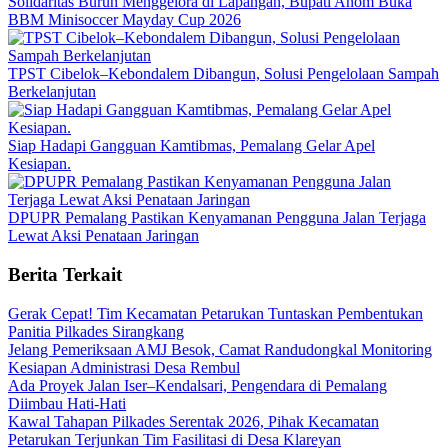
Solidaritas Buruh Menggelora di Lapangan, Bupati Anom Buka
BBM Minisoccer Mayday Cup 2026
TPST Cibelok–Kebondalem Dibangun, Solusi Pengelolaan Sampah
Berkelanjutan
Siap Hadapi Gangguan Kamtibmas, Pemalang Gelar Apel
Kesiapan.
DPUPR Pemalang Pastikan Kenyamanan Pengguna Jalan Terjaga
Lewat Aksi Penataan Jaringan
Berita Terkait
Gerak Cepat! Tim Kecamatan Petarukan Tuntaskan Pembentukan
Panitia Pilkades Sirangkang
Jelang Pemeriksaan AMJ Besok, Camat Randudongkal Monitoring
Kesiapan Administrasi Desa Rembul
Ada Proyek Jalan Iser–Kendalsari, Pengendara di Pemalang
Diimbau Hati-Hati
Kawal Tahapan Pilkades Serentak 2026, Pihak Kecamatan
Petarukan Terjunkan Tim Fasilitasi di Desa Klareyan