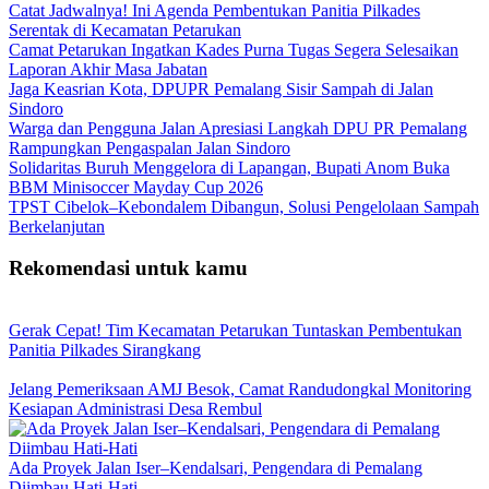
Catat Jadwalnya! Ini Agenda Pembentukan Panitia Pilkades
Serentak di Kecamatan Petarukan
Camat Petarukan Ingatkan Kades Purna Tugas Segera Selesaikan
Laporan Akhir Masa Jabatan
Jaga Keasrian Kota, DPUPR Pemalang Sisir Sampah di Jalan
Sindoro
Warga dan Pengguna Jalan Apresiasi Langkah DPU PR Pemalang
Rampungkan Pengaspalan Jalan Sindoro
Solidaritas Buruh Menggelora di Lapangan, Bupati Anom Buka
BBM Minisoccer Mayday Cup 2026
TPST Cibelok–Kebondalem Dibangun, Solusi Pengelolaan Sampah
Berkelanjutan
Rekomendasi untuk kamu
Gerak Cepat! Tim Kecamatan Petarukan Tuntaskan Pembentukan
Panitia Pilkades Sirangkang
Jelang Pemeriksaan AMJ Besok, Camat Randudongkal Monitoring
Kesiapan Administrasi Desa Rembul
Ada Proyek Jalan Iser–Kendalsari, Pengendara di Pemalang
Diimbau Hati-Hati