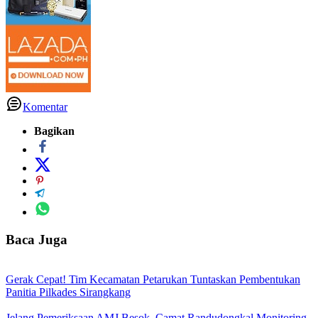
Komentar
Bagikan
Baca Juga
Gerak Cepat! Tim Kecamatan Petarukan Tuntaskan Pembentukan
Panitia Pilkades Sirangkang
Jelang Pemeriksaan AMJ Besok, Camat Randudongkal Monitoring