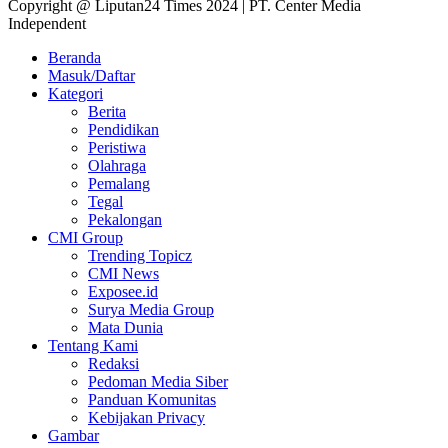
Copyright @ Liputan24 Times 2024 | PT. Center Media
Independent
Beranda
Masuk/Daftar
Kategori
Berita
Pendidikan
Peristiwa
Olahraga
Pemalang
Tegal
Pekalongan
CMI Group
Trending Topicz
CMI News
Exposee.id
Surya Media Group
Mata Dunia
Tentang Kami
Redaksi
Pedoman Media Siber
Panduan Komunitas
Kebijakan Privacy
Gambar