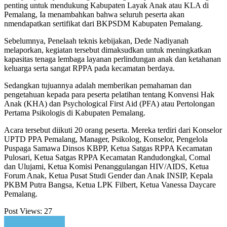
penting untuk mendukung Kabupaten Layak Anak atau KLA di
Pemalang, Ia menambahkan bahwa seluruh peserta akan
nmendapatkan sertifikat dari BKPSDM Kabupaten Pemalang.
Sebelumnya, Penelaah teknis kebijakan, Dede Nadiyanah
melaporkan, kegiatan tersebut dimaksudkan untuk meningkatkan
kapasitas tenaga lembaga layanan perlindungan anak dan ketahanan
keluarga serta sangat RPPA pada kecamatan berdaya.
Sedangkan tujuannya adalah memberikan pemahaman dan
pengetahuan kepada para peserta pelatihan tentang Konvensi Hak
Anak (KHA) dan Psychological First Aid (PFA) atau Pertolongan
Pertama Psikologis di Kabupaten Pemalang.
Acara tersebut diikuti 20 orang peserta. Mereka terdiri dari Konselor
UPTD PPA Pemalang, Manager, Psikolog, Konselor, Pengelola
Puspaga Samawa Dinsos KBPP, Ketua Satgas RPPA Kecamatan
Pulosari, Ketua Satgas RPPA Kecamatan Randudongkal, Comal
dan Ulujami, Ketua Komisi Penanggulangan HIV/AIDS, Ketua
Forum Anak, Ketua Pusat Studi Gender dan Anak INSIP, Kepala
PKBM Putra Bangsa, Ketua LPK Filbert, Ketua Vanessa Daycare
Pemalang.
Post Views:
27