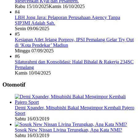
Melecehkan Kyai dan Pesantren.
Rabu 15/10/2025
Kamis 16/10/2025
#4
LBH Jong Java: Pelaporan Perusahaan Agency Tanpa
SIP3MI Adalah Sah.
Senin 09/06/2025
#5
Kesiapan Atlet Jelang Porprov, IPSI Pemalang Gelar Try Out
di ‘Kota Pendekar’ Madiun
Minggu 07/09/2025
#6
Silaturahmi dan Konsolidasi: Halal Bihalal & Rakerja 234SC
Pemalang
Kamis 10/04/2025
Otomotif
Demi Xpander, Mitsubishi Bakal Mengimpor Kembali Pajero
Sport
Sabtu 16/03/2019
Sosok New Nissan Livina Terungkap, Apa Kata NMI?
Sabtu 16/03/2019