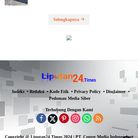
Selengkapnya
Indeks
Redaksi
Kode Etik
Privacy Policy
Disclaimer
Pedoman Media Siber
Terhubung Dengan Kami
Copyright @ Liputan24 Times 2024 | PT. Center Media Independent