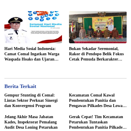
Terjunkan Tim Fasilitasi di
Desa Klareyan
Hari Media Sosial Indonesia:
Bukan Sekadar Seremonial,
Camat Comal Ingatkan Warga
Rakor di Pendopo Belik Fokus
Waspada Hoaks dan Ujaran
Cetak Pemuda Berkarakter
Kebencian
Pancasila
Berita Terkait
Gempur Stunting di Comal:
Kecamatan Comal Kawal
Lintas Sektor Perkuat Sinergi
Pembentukan Panitia dan
dan Konvergensi Program
Pengawas Pilkades Desa Lowa
2026
Jelang Akhir Masa Jabatan
Gerak Cepat! Tim Kecamatan
Kades, Inspektorat Pemalang
Petarukan Tuntaskan
Audit Desa Loning Petarukan
Pembentukan Panitia Pilkades