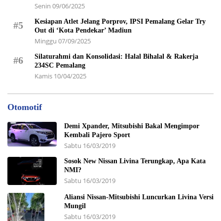
Senin 09/06/2025
Kesiapan Atlet Jelang Porprov, IPSI Pemalang Gelar Try
#5
Out di ‘Kota Pendekar’ Madiun
Minggu 07/09/2025
Silaturahmi dan Konsolidasi: Halal Bihalal & Rakerja
#6
234SC Pemalang
Kamis 10/04/2025
Otomotif
Demi Xpander, Mitsubishi Bakal Mengimpor
Kembali Pajero Sport
Sabtu 16/03/2019
Sosok New Nissan Livina Terungkap, Apa Kata
NMI?
Sabtu 16/03/2019
Aliansi Nissan-Mitsubishi Luncurkan Livina Versi
Mungil
Sabtu 16/03/2019