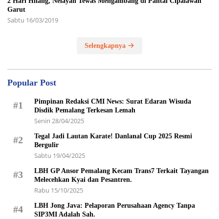
2 Hari Hilang, Nelayan Tewas Mengambang di Pantai Cipalawah
Garut
Sabtu 16/03/2019
Selengkapnya
Popular Post
Pimpinan Redaksi CMI News: Surat Edaran Wisuda
#1
Disdik Pemalang Terkesan Lemah
Senin 28/04/2025
Tegal Jadi Lautan Karate! Danlanal Cup 2025 Resmi
#2
Bergulir
Sabtu 19/04/2025
LBH GP Ansor Pemalang Kecam Trans7 Terkait Tayangan
#3
Melecehkan Kyai dan Pesantren.
Rabu 15/10/2025
LBH Jong Java: Pelaporan Perusahaan Agency Tanpa
#4
SIP3MI Adalah Sah.