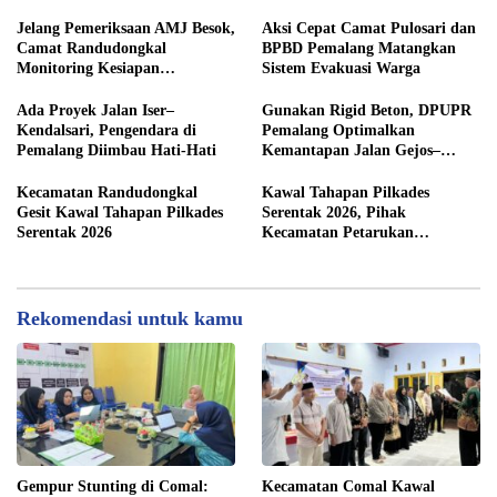
Sirangkang
Jelang Pemeriksaan AMJ Besok,
Aksi Cepat Camat Pulosari dan
Camat Randudongkal
BPBD Pemalang Matangkan
Monitoring Kesiapan
Sistem Evakuasi Warga
Administrasi Desa Rembul
Ada Proyek Jalan Iser–
Gunakan Rigid Beton, DPUPR
Kendalsari, Pengendara di
Pemalang Optimalkan
Pemalang Diimbau Hati-Hati
Kemantapan Jalan Gejos–
Tlagasana
Kecamatan Randudongkal
Kawal Tahapan Pilkades
Gesit Kawal Tahapan Pilkades
Serentak 2026, Pihak
Serentak 2026
Kecamatan Petarukan
Terjunkan Tim Fasilitasi di
Desa Klareyan
Rekomendasi untuk kamu
Gempur Stunting di Comal:
Kecamatan Comal Kawal