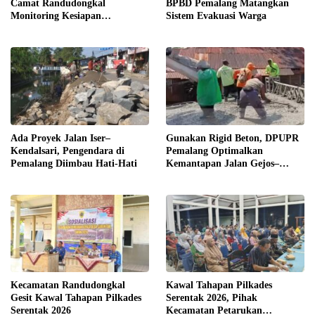
Camat Randudongkal
BPBD Pemalang Matangkan
Monitoring Kesiapan
Sistem Evakuasi Warga
Administrasi Desa Rembul
Ada Proyek Jalan Iser–
Gunakan Rigid Beton, DPUPR
Kendalsari, Pengendara di
Pemalang Optimalkan
Pemalang Diimbau Hati-Hati
Kemantapan Jalan Gejos–
Tlagasana
Kecamatan Randudongkal
Kawal Tahapan Pilkades
Gesit Kawal Tahapan Pilkades
Serentak 2026, Pihak
Serentak 2026
Kecamatan Petarukan