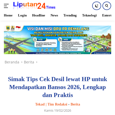
Home
Login
Headline
News
Trending
Teknologi
Enterta
Langsung
ke
konten
Beranda
Berita
Simak Tips Cek Desil lewat HP untuk
Mendapatkan Bansos 2026, Lengkap
dan Praktis
Tekad | Tim Redaksi
-
Berita
Kamis 19/02/2026