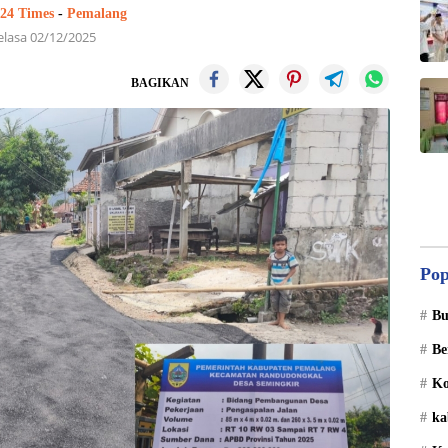
 24 Times
-
Pemalang
elasa 02/12/2025
BAGIKAN
Pop
Bu
Be
Ko
ka