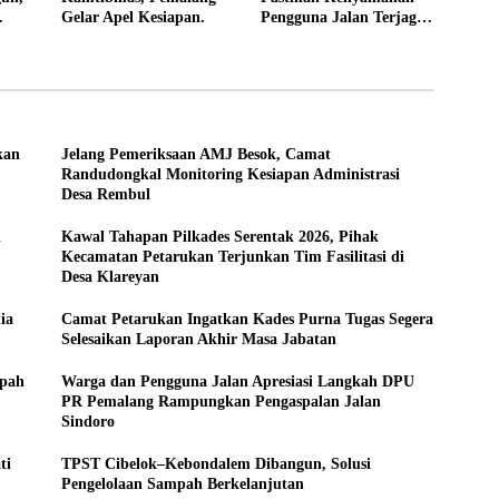
Gelar Apel Kesiapan.
Pengguna Jalan Terjaga
tan
Lewat Aksi Penataan
Jaringan
kan
Jelang Pemeriksaan AMJ Besok, Camat
Randudongkal Monitoring Kesiapan Administrasi
Desa Rembul
i
Kawal Tahapan Pilkades Serentak 2026, Pihak
Kecamatan Petarukan Terjunkan Tim Fasilitasi di
Desa Klareyan
ia
Camat Petarukan Ingatkan Kades Purna Tugas Segera
Selesaikan Laporan Akhir Masa Jabatan
mpah
Warga dan Pengguna Jalan Apresiasi Langkah DPU
PR Pemalang Rampungkan Pengaspalan Jalan
Sindoro
ti
TPST Cibelok–Kebondalem Dibangun, Solusi
Pengelolaan Sampah Berkelanjutan