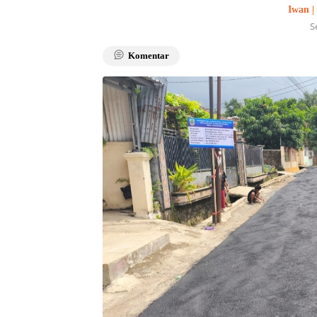
Iwan |
S
Komentar