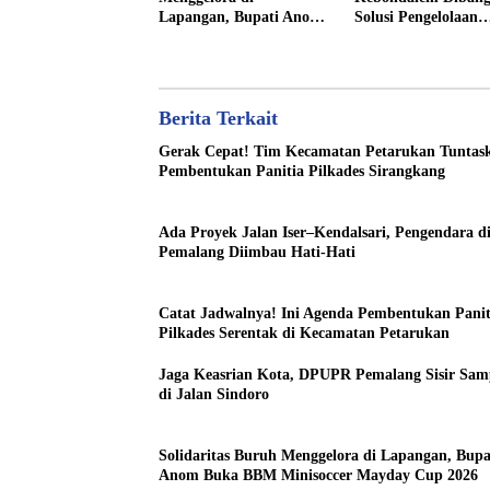
Lapangan, Bupati Anom
Solusi Pengelolaan
Buka BBM Minisoccer
Sampah Berkelanju
Mayday Cup 2026
Berita Terkait
Gerak Cepat! Tim Kecamatan Petarukan Tuntas
Pembentukan Panitia Pilkades Sirangkang
Ada Proyek Jalan Iser–Kendalsari, Pengendara d
Pemalang Diimbau Hati-Hati
Catat Jadwalnya! Ini Agenda Pembentukan Panit
Pilkades Serentak di Kecamatan Petarukan
Jaga Keasrian Kota, DPUPR Pemalang Sisir Sa
di Jalan Sindoro
Solidaritas Buruh Menggelora di Lapangan, Bupa
Anom Buka BBM Minisoccer Mayday Cup 2026