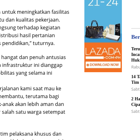
Sant
 untuk meningkatkan fasilitas
u dan kualitas pekerjaan.
angsung terhadap kegiatan
stribusi hasil pertanian
Ber
s pendidikan,” tuturnya.
Teru
Inca
t hangat dan penuh antusias
Huk
infrastruktur ini dianggap
Rabu
bilitas yang selama ini
14 T
Tim
erjalanan kami saat mau ke
Sabt
t membantu, terutama bagi
2 Ha
ak-anak akan lebih aman dan
Cipa
Sabt
r salah satu warga setempat
n tim pelaksana khusus dan