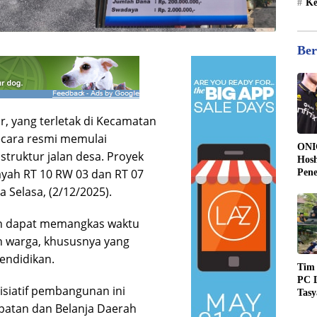
Ke
Ber
 yang terletak di Kecamatan
cara resmi memulai
ONI
truktur jalan desa. Proyek
Hosh
wilayah RT 10 RW 03 dan RT 07
Pen
Kee
 Selasa, (2/12/2025).
17
pkan dapat memangkas waktu
n warga, khususnya yang
endidikan.
Tim
PC L
isiatif pembangunan ini
Tas
Kem
apatan dan Belanja Daerah