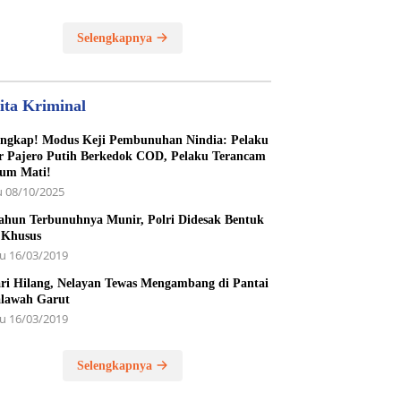
unan Yatim Piatu
Selengkapnya
ita Kriminal
ngkap! Modus Keji Pembunuhan Nindia: Pelaku
r Pajero Putih Berkedok COD, Pelaku Terancam
um Mati!
 08/10/2025
ahun Terbunuhnya Munir, Polri Didesak Bentuk
 Khusus
u 16/03/2019
ri Hilang, Nelayan Tewas Mengambang di Pantai
lawah Garut
u 16/03/2019
Selengkapnya