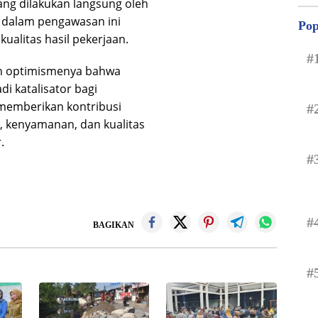
g dilakukan langsung oleh
a dalam pengawasan ini
Pop
ualitas hasil pekerjaan.
#
n optimismenya bahwa
i katalisator bagi
memberikan kontribusi
#
, kenyamanan, dan kualitas
.
#
#
BAGIKAN
#