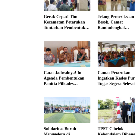
Gerak Cepat! Tim
Jelang Pemeriksaa
Kecamatan Petarukan
Besok, Camat
Tuntaskan Pembentukan
Randudongkal
Panitia Pilkades
Monitoring Kesiapa
Sirangkang
Administrasi Desa
Rembul
Catat Jadwalnya! Ini
Camat Petarukan
Agenda Pembentukan
Ingatkan Kades Pu
Panitia Pilkades
Tugas Segera Selesa
Serentak di Kecamatan
Laporan Akhir Mas
Petarukan
Jabatan
Solidaritas Buruh
TPST Cibelok–
Menggelora di
Kebondalem Dibang