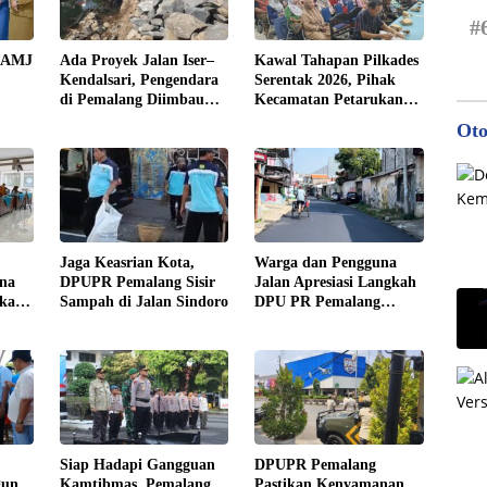
#
n AMJ
Ada Proyek Jalan Iser–
Kawal Tahapan Pilkades
Kendalsari, Pengendara
Serentak 2026, Pihak
di Pemalang Diimbau
Kecamatan Petarukan
n
Hati-Hati
Terjunkan Tim Fasilitasi
Oto
di Desa Klareyan
Jaga Keasrian Kota,
Warga dan Pengguna
rna
DPUPR Pemalang Sisir
Jalan Apresiasi Langkah
ikan
Sampah di Jalan Sindoro
DPU PR Pemalang
a
Rampungkan
Pengaspalan Jalan
Sindoro
Siap Hadapi Gangguan
DPUPR Pemalang
un,
Kamtibmas, Pemalang
Pastikan Kenyamanan