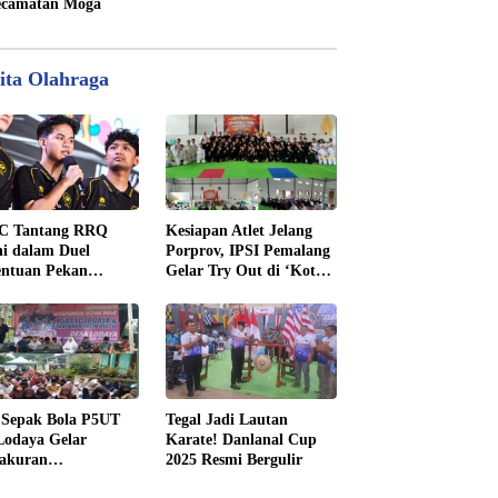
camatan Moga
ita Olahraga
C Tantang RRQ
Kesiapan Atlet Jelang
i dalam Duel
Porprov, IPSI Pemalang
entuan Pekan
Gelar Try Out di ‘Kota
nam MPL ID Season
Pendekar’ Madiun
 Sepak Bola P5UT
Tegal Jadi Lautan
odaya Gelar
Karate! Danlanal Cup
yakuran
2025 Resmi Bergulir
enangan dengan