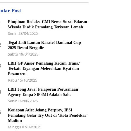
ular Post
Pimpinan Redaksi CMI News: Surat Edaran
1
Wisuda Disdik Pemalang Terkesan Lemah
Senin 28/04/2025
Tegal Jadi Lautan Karate! Danlanal Cup
2
2025 Resmi Bergulir
Sabtu 19/04/2025
LBH GP Ansor Pemalang Kecam Trans7
3
Terkait Tayangan Melecehkan Kyai dan
Pesantren.
Rabu 15/10/2025
LBH Jong Java: Pelaporan Perusahaan
4
Agency Tanpa SIP3MI Adalah Sah.
Senin 09/06/2025
Kesiapan Atlet Jelang Porprov, IPSI
5
Pemalang Gelar Try Out di ‘Kota Pendekar’
Madiun
Minggu 07/09/2025