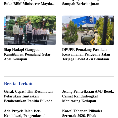
Buka BBM Minisoccer Mayday
Sampah Berkelanjutan
Cup 2026
Siap Hadapi Gangguan
DPUPR Pemalang Pastikan
Kamtibmas, Pemalang Gelar
Kenyamanan Pengguna Jalan
Apel Kesiapan.
Terjaga Lewat Aksi Penataan
Jaringan
Berita Terkait
Gerak Cepat! Tim Kecamatan
Jelang Pemeriksaan AMJ Besok,
Petarukan Tuntaskan
Camat Randudongkal
Pembentukan Panitia Pilkades
Monitoring Kesiapan
Sirangkang
Administrasi Desa Rembul
Ada Proyek Jalan Iser–
Kawal Tahapan Pilkades
Kendalsari, Pengendara di
Serentak 2026, Pihak