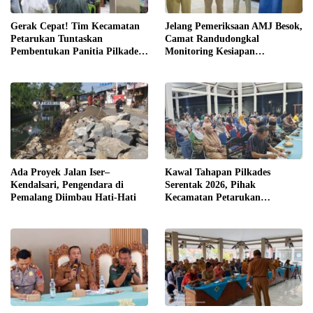
Gerak Cepat! Tim Kecamatan
Jelang Pemeriksaan AMJ Besok,
Petarukan Tuntaskan
Camat Randudongkal
Pembentukan Panitia Pilkades
Monitoring Kesiapan
Sirangkang
Administrasi Desa Rembul
Ada Proyek Jalan Iser–
Kawal Tahapan Pilkades
Kendalsari, Pengendara di
Serentak 2026, Pihak
Pemalang Diimbau Hati-Hati
Kecamatan Petarukan
Terjunkan Tim Fasilitasi di
Desa Klareyan