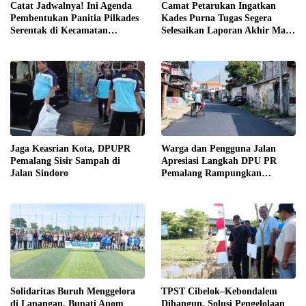
Catat Jadwalnya! Ini Agenda
Camat Petarukan Ingatkan
Pembentukan Panitia Pilkades
Kades Purna Tugas Segera
Serentak di Kecamatan
Selesaikan Laporan Akhir Masa
Petarukan
Jabatan
Jaga Keasrian Kota, DPUPR
Warga dan Pengguna Jalan
Pemalang Sisir Sampah di
Apresiasi Langkah DPU PR
Jalan Sindoro
Pemalang Rampungkan
Pengaspalan Jalan Sindoro
Solidaritas Buruh Menggelora
TPST Cibelok–Kebondalem
di Lapangan, Bupati Anom
Dibangun, Solusi Pengelolaan