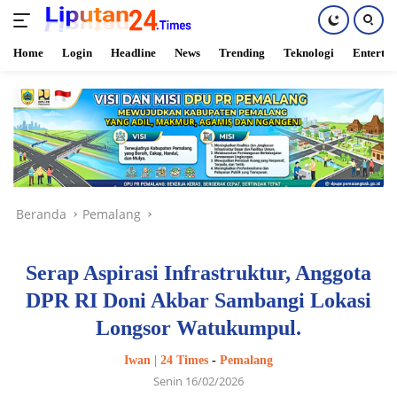
Home
Login
Headline
News
Trending
Teknologi
Enterta
Langsung
ke
konten
Beranda
Pemalang
Serap Aspirasi Infrastruktur, Anggota
DPR RI Doni Akbar Sambangi Lokasi
Longsor Watukumpul.
Iwan | 24 Times
-
Pemalang
Senin 16/02/2026