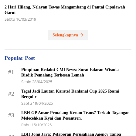
2 Hari Hilang, Nelayan Tewas Mengambang di Pantai Cipalawah
Garut
Sabtu 16/03/2019
Selengkapnya
Popular Post
Pimpinan Redaksi CMI News: Surat Edaran Wisuda
#1
Disdik Pemalang Terkesan Lemah
Senin 28/04/2025
Tegal Jadi Lautan Karate! Danlanal Cup 2025 Resmi
#2
Bergulir
Sabtu 19/04/2025
LBH GP Ansor Pemalang Kecam Trans7 Terkait Tayangan
#3
Melecehkan Kyai dan Pesantren.
Rabu 15/10/2025
LBH Jong Java: Pelaporan Perusahaan Agency Tanpa