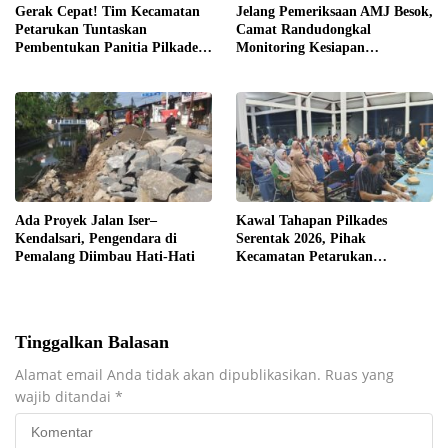
Gerak Cepat! Tim Kecamatan
Jelang Pemeriksaan AMJ Besok,
Petarukan Tuntaskan
Camat Randudongkal
Pembentukan Panitia Pilkades
Monitoring Kesiapan
Sirangkang
Administrasi Desa Rembul
Ada Proyek Jalan Iser–
Kawal Tahapan Pilkades
Kendalsari, Pengendara di
Serentak 2026, Pihak
Pemalang Diimbau Hati-Hati
Kecamatan Petarukan
Terjunkan Tim Fasilitasi di
Desa Klareyan
Tinggalkan Balasan
Alamat email Anda tidak akan dipublikasikan.
Ruas yang
wajib ditandai
*