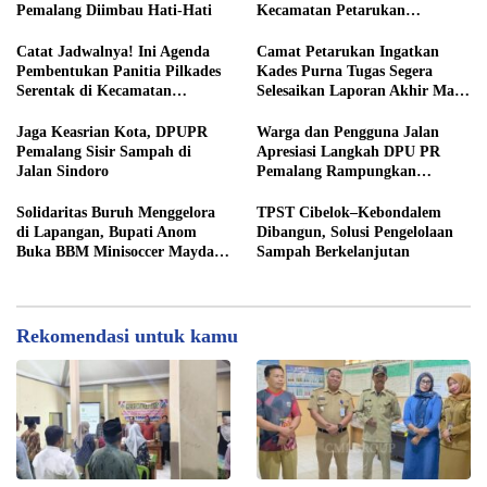
Pemalang Diimbau Hati-Hati
Kecamatan Petarukan
Terjunkan Tim Fasilitasi di
Desa Klareyan
Catat Jadwalnya! Ini Agenda
Camat Petarukan Ingatkan
Pembentukan Panitia Pilkades
Kades Purna Tugas Segera
Serentak di Kecamatan
Selesaikan Laporan Akhir Masa
Petarukan
Jabatan
Jaga Keasrian Kota, DPUPR
Warga dan Pengguna Jalan
Pemalang Sisir Sampah di
Apresiasi Langkah DPU PR
Jalan Sindoro
Pemalang Rampungkan
Pengaspalan Jalan Sindoro
Solidaritas Buruh Menggelora
TPST Cibelok–Kebondalem
di Lapangan, Bupati Anom
Dibangun, Solusi Pengelolaan
Buka BBM Minisoccer Mayday
Sampah Berkelanjutan
Cup 2026
Rekomendasi untuk kamu