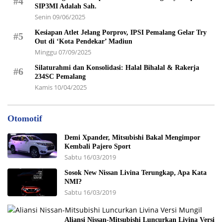
#4
SIP3MI Adalah Sah.
Senin 09/06/2025
Kesiapan Atlet Jelang Porprov, IPSI Pemalang Gelar Try
#5
Out di ‘Kota Pendekar’ Madiun
Minggu 07/09/2025
Silaturahmi dan Konsolidasi: Halal Bihalal & Rakerja
#6
234SC Pemalang
Kamis 10/04/2025
Otomotif
Demi Xpander, Mitsubishi Bakal Mengimpor
Kembali Pajero Sport
Sabtu 16/03/2019
Sosok New Nissan Livina Terungkap, Apa Kata
NMI?
Sabtu 16/03/2019
Aliansi Nissan-Mitsubishi Luncurkan Livina Versi