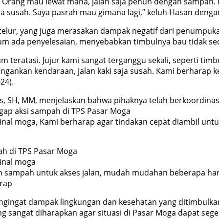
Orang mau lewat mana, jalan saja penuh dengan sampah. Bi
a susah. Saya pasrah mau gimana lagi,” keluh Hasan dengan
 telur, yang juga merasakan dampak negatif dari penumpu
m ada penyelesaian, menyebabkan timbulnya bau tidak sed
m teratasi. Jujur kami sangat terganggu sekali, seperti t
i, jangankan kendaraan, jalan kaki saja susah. Kami berhara
24).
ris, SH, MM, menjelaskan bahwa pihaknya telah berkoordin
gap aksi sampah di TPS Pasar Moga
nal moga, Kami berharap agar tindakan cepat diambil unt
ah di TPS Pasar Moga
inal moga
n sampah untuk akses jalan, mudah mudahan beberapa har
rap
 mengingat dampak lingkungan dan kesehatan yang ditimbulk
g sangat diharapkan agar situasi di Pasar Moga dapat sege