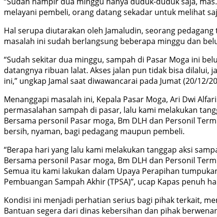
“Sudah hampir dua minggu hanya duduk-duduk saja, mas. 
melayani pembeli, orang datang sekadar untuk melihat saj
Hal serupa diutarakan oleh Jamaludin, seorang pedagang
masalah ini sudah berlangsung beberapa minggu dan belu
“Sudah sekitar dua minggu, sampah di Pasar Moga ini belu
datangnya ribuan lalat. Akses jalan pun tidak bisa dilalu
ini,” ungkap Jamal saat diwawancarai pada Jumat (20/12/20
Menanggapi masalah ini, Kepala Pasar Moga, Ari Dwi Alfa
permasalahan sampah di pasar, lalu kami melakukan tang
Bersama personil Pasar moga, Bm DLH dan Personil Termi
bersih, nyaman, bagi pedagang maupun pembeli.
“Berapa hari yang lalu kami melakukan tanggap aksi samp
Bersama personil Pasar moga, Bm DLH dan Personil Term
Semua itu kami lakukan dalam Upaya Perapihan tumpuka
Pembuangan Sampah Akhir (TPSA)”, ucap Kapas penuh ha
Kondisi ini menjadi perhatian serius bagi pihak terkait,
Bantuan segera dari dinas kebersihan dan pihak berwenan