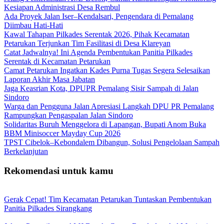
Kesiapan Administrasi Desa Rembul
Ada Proyek Jalan Iser–Kendalsari, Pengendara di Pemalang
Diimbau Hati-Hati
Kawal Tahapan Pilkades Serentak 2026, Pihak Kecamatan
Petarukan Terjunkan Tim Fasilitasi di Desa Klareyan
Catat Jadwalnya! Ini Agenda Pembentukan Panitia Pilkades
Serentak di Kecamatan Petarukan
Camat Petarukan Ingatkan Kades Purna Tugas Segera Selesaikan
Laporan Akhir Masa Jabatan
Jaga Keasrian Kota, DPUPR Pemalang Sisir Sampah di Jalan
Sindoro
Warga dan Pengguna Jalan Apresiasi Langkah DPU PR Pemalang
Rampungkan Pengaspalan Jalan Sindoro
Solidaritas Buruh Menggelora di Lapangan, Bupati Anom Buka
BBM Minisoccer Mayday Cup 2026
TPST Cibelok–Kebondalem Dibangun, Solusi Pengelolaan Sampah
Berkelanjutan
Rekomendasi untuk kamu
Gerak Cepat! Tim Kecamatan Petarukan Tuntaskan Pembentukan
Panitia Pilkades Sirangkang