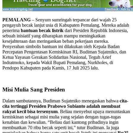
PEMALANG
– Senyum sumringah terpancar dari wajah 25
pengayuh becak lanjut usia di Kabupaten Pemalang. Mereka adalah
penerima
bantuan becak listrik
dari Presiden Republik Indonesia,
sebuah inisiatif yang diharapkan mampu meningkatkan
kesejahteraan dan meringankan beban pekerjaan mereka.
Penyerahan simbolis bantuan ini dilakukan oleh Kepala Badan
Percepatan Pengentasan Kemiskinan RI, Budiman Sujatmiko, dan
Ketua Yayasan Gerakan Solidaritas Nasional, Teguh Arief
Indratmoko, kepada Wakil Bupati Pemalang, Nurkholes, di
Pendopo Kabupaten pada Kamis, 17 Juli 2025 lalu.
Misi Mulia Sang Presiden
Dalam sambutannya, Budiman Sujatmiko menegaskan bahwa
cita-
cita tertinggi Presiden Prabowo Subianto adalah membuat
rakyat kecil bisa tersenyum
. Beliau menyebut upaya menuntaskan
kemiskinan sebagai misi mulia yang sejalan dengan tugas-tugas
kenabian dan kewalian. “Beliau dari kantong pribadinya ingin
membuatkan 70 ribu becak seperti ini,” tutur Budiman. Ia juga
menjelaskan bahwa harga satu unit becak listrik ini mencapai
Rp25