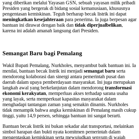
yang diberikan melalui Yayasan GSN, sebuah yayasan milik pribadi
Presiden yang bergerak di bidang sosial kemanusiaan, khususnya
pengentasan kemiskinan. Teguh berharap becak listrik ini dapat
meningkatkan kesejahteraan
para penerima. Ia juga berpesan agar
bantuan ini dirawat dengan baik dan
tidak diperjualbelikan
,
karena ini adalah amanah langsung dari Presiden.
Semangat Baru bagi Pemalang
Wakil Bupati Pemalang, Nurkholes, menyambut baik bantuan ini. Ia
menilai, bantuan becak listrik ini menjadi
semangat baru
serta
mendorong kolaborasi dan sinergi antara pemerintah pusat dan
daerah dalam upaya pemberdayaan masyarakat. Ini juga merupakan
langkah awal yang berkelanjutan dalam mendorong
transformasi
ekonomi kerakyatan
, memperluas akses terhadap sarana usaha
yang layak, serta memperkuat kapasitas masyarakat dalam
menghadapi tantangan zaman yang semakin dinamis. Nurkholes
tidak menampik bahwa angka kemiskinan di Pemalang masih cukup
tinggi, yaitu 14,9 persen, sehingga bantuan ini sangat berarti.
Bantuan becak listrik ini bukan sekadar alat transportasi, melainkan
simbol harapan dan bukti nyata komitmen pemerintah dalam
mengentaskan kemiskinan serta mewujudkan senyum di wajah