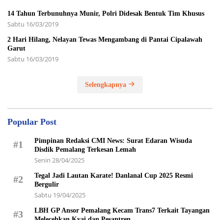
14 Tahun Terbunuhnya Munir, Polri Didesak Bentuk Tim Khusus
Sabtu 16/03/2019
2 Hari Hilang, Nelayan Tewas Mengambang di Pantai Cipalawah
Garut
Sabtu 16/03/2019
Selengkapnya
Popular Post
Pimpinan Redaksi CMI News: Surat Edaran Wisuda
#1
Disdik Pemalang Terkesan Lemah
Senin 28/04/2025
Tegal Jadi Lautan Karate! Danlanal Cup 2025 Resmi
#2
Bergulir
Sabtu 19/04/2025
LBH GP Ansor Pemalang Kecam Trans7 Terkait Tayangan
#3
Melecehkan Kyai dan Pesantren.