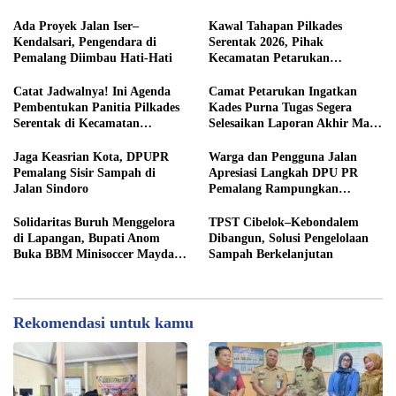
Sirangkang
Administrasi Desa Rembul
Ada Proyek Jalan Iser–
Kawal Tahapan Pilkades
Kendalsari, Pengendara di
Serentak 2026, Pihak
Pemalang Diimbau Hati-Hati
Kecamatan Petarukan
Terjunkan Tim Fasilitasi di
Desa Klareyan
Catat Jadwalnya! Ini Agenda
Camat Petarukan Ingatkan
Pembentukan Panitia Pilkades
Kades Purna Tugas Segera
Serentak di Kecamatan
Selesaikan Laporan Akhir Masa
Petarukan
Jabatan
Jaga Keasrian Kota, DPUPR
Warga dan Pengguna Jalan
Pemalang Sisir Sampah di
Apresiasi Langkah DPU PR
Jalan Sindoro
Pemalang Rampungkan
Pengaspalan Jalan Sindoro
Solidaritas Buruh Menggelora
TPST Cibelok–Kebondalem
di Lapangan, Bupati Anom
Dibangun, Solusi Pengelolaan
Buka BBM Minisoccer Mayday
Sampah Berkelanjutan
Cup 2026
Rekomendasi untuk kamu