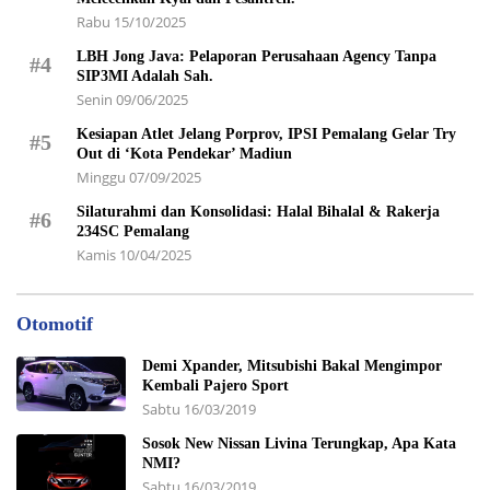
Rabu 15/10/2025
LBH Jong Java: Pelaporan Perusahaan Agency Tanpa
#4
SIP3MI Adalah Sah.
Senin 09/06/2025
Kesiapan Atlet Jelang Porprov, IPSI Pemalang Gelar Try
#5
Out di ‘Kota Pendekar’ Madiun
Minggu 07/09/2025
Silaturahmi dan Konsolidasi: Halal Bihalal & Rakerja
#6
234SC Pemalang
Kamis 10/04/2025
Otomotif
Demi Xpander, Mitsubishi Bakal Mengimpor
Kembali Pajero Sport
Sabtu 16/03/2019
Sosok New Nissan Livina Terungkap, Apa Kata
NMI?
Sabtu 16/03/2019