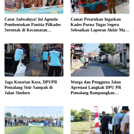
Catat Jadwalnya! Ini Agenda
Camat Petarukan Ingatkan
Pembentukan Panitia Pilkades
Kades Purna Tugas Segera
Serentak di Kecamatan
Selesaikan Laporan Akhir Masa
Petarukan
Jabatan
Jaga Keasrian Kota, DPUPR
Warga dan Pengguna Jalan
Pemalang Sisir Sampah di
Apresiasi Langkah DPU PR
Jalan Sindoro
Pemalang Rampungkan
Pengaspalan Jalan Sindoro