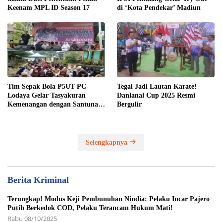
Keenam MPL ID Season 17
di ‘Kota Pendekar’ Madiun
Tim Sepak Bola P5UT PC
Tegal Jadi Lautan Karate!
Lodaya Gelar Tasyakuran
Danlanal Cup 2025 Resmi
Kemenangan dengan Santunan
Bergulir
Yatim Piatu
Selengkapnya
Berita Kriminal
Terungkap! Modus Keji Pembunuhan Nindia: Pelaku Incar Pajero
Putih Berkedok COD, Pelaku Terancam Hukum Mati!
Rabu 08/10/2025