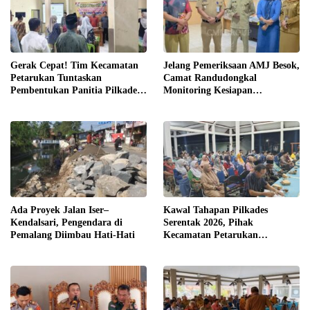
Gerak Cepat! Tim Kecamatan
Jelang Pemeriksaan AMJ Besok,
Petarukan Tuntaskan
Camat Randudongkal
Pembentukan Panitia Pilkades
Monitoring Kesiapan
Sirangkang
Administrasi Desa Rembul
Ada Proyek Jalan Iser–
Kawal Tahapan Pilkades
Kendalsari, Pengendara di
Serentak 2026, Pihak
Pemalang Diimbau Hati-Hati
Kecamatan Petarukan
Terjunkan Tim Fasilitasi di
Desa Klareyan