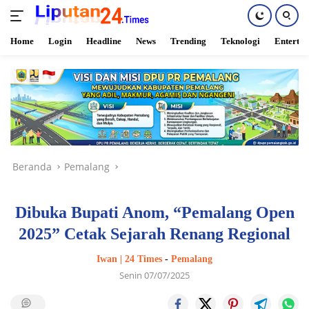
Home
Login
Headline
News
Trending
Teknologi
Enterta
Langsung
ke
konten
Beranda
Pemalang
Dibuka Bupati Anom, “Pemalang Open
2025” Cetak Sejarah Renang Regional
Iwan | 24 Times
-
Pemalang
Senin 07/07/2025