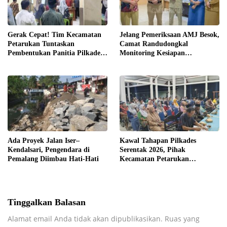
Gerak Cepat! Tim Kecamatan
Jelang Pemeriksaan AMJ Besok,
Petarukan Tuntaskan
Camat Randudongkal
Pembentukan Panitia Pilkades
Monitoring Kesiapan
Sirangkang
Administrasi Desa Rembul
Ada Proyek Jalan Iser–
Kawal Tahapan Pilkades
Kendalsari, Pengendara di
Serentak 2026, Pihak
Pemalang Diimbau Hati-Hati
Kecamatan Petarukan
Terjunkan Tim Fasilitasi di
Desa Klareyan
Tinggalkan Balasan
Alamat email Anda tidak akan dipublikasikan.
Ruas yang