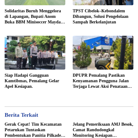
Solidaritas Buruh Menggelora
TPST Cibelok–Kebondalem
di Lapangan, Bupati Anom
Dibangun, Solusi Pengelolaan
Buka BBM Minisoccer Mayday
Sampah Berkelanjutan
Cup 2026
Siap Hadapi Gangguan
DPUPR Pemalang Pastikan
Kamtibmas, Pemalang Gelar
Kenyamanan Pengguna Jalan
Apel Kesiapan.
Terjaga Lewat Aksi Penataan
Jaringan
Berita Terkait
Gerak Cepat! Tim Kecamatan
Jelang Pemeriksaan AMJ Besok,
Petarukan Tuntaskan
Camat Randudongkal
Pembentukan Panitia Pilkades
Monitoring Kesiapan