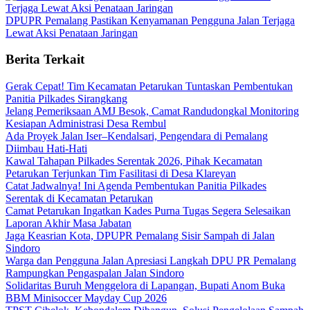
DPUPR Pemalang Pastikan Kenyamanan Pengguna Jalan Terjaga
Lewat Aksi Penataan Jaringan
Berita Terkait
Gerak Cepat! Tim Kecamatan Petarukan Tuntaskan Pembentukan
Panitia Pilkades Sirangkang
Jelang Pemeriksaan AMJ Besok, Camat Randudongkal Monitoring
Kesiapan Administrasi Desa Rembul
Ada Proyek Jalan Iser–Kendalsari, Pengendara di Pemalang
Diimbau Hati-Hati
Kawal Tahapan Pilkades Serentak 2026, Pihak Kecamatan
Petarukan Terjunkan Tim Fasilitasi di Desa Klareyan
Catat Jadwalnya! Ini Agenda Pembentukan Panitia Pilkades
Serentak di Kecamatan Petarukan
Camat Petarukan Ingatkan Kades Purna Tugas Segera Selesaikan
Laporan Akhir Masa Jabatan
Jaga Keasrian Kota, DPUPR Pemalang Sisir Sampah di Jalan
Sindoro
Warga dan Pengguna Jalan Apresiasi Langkah DPU PR Pemalang
Rampungkan Pengaspalan Jalan Sindoro
Solidaritas Buruh Menggelora di Lapangan, Bupati Anom Buka
BBM Minisoccer Mayday Cup 2026