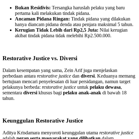
Bukan Residivis:
Tersangka haruslah pelaku yang baru
pertama kali melakukan tindak pidana.
Ancaman Pidana Ringan:
Tindak pidana yang dilakukan
hanya diancam pidana denda atau penjara maksimal 5 tahun.
Kerugian Tidak Lebih dari Rp2,5 Juta:
Nilai kerugian
akibat tindak pidana tidak melebihi Rp2.500.000.
Restorative Justice vs. Diversi
Dalam kesempatan yang sama, Zein Arif juga menjelaskan
perbedaan antara
restorative justice
dan
diversi
. Keduanya memang
bertujuan mencari penyelesaian di luar persidangan, namun target
pelakunya berbeda:
restorative justice
untuk
pelaku dewasa
,
sementara
diversi
khusus bagi
pelaku anak-anak
di bawah 18
tahun.
Keunggulan Restorative Justice
Aditya Krisdamara menyoroti keunggulan utama
restorative justice
adalah
peran serta masyarakat yang dilibatkan
dalam