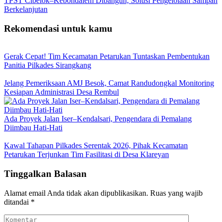
TPST Cibelok–Kebondalem Dibangun, Solusi Pengelolaan Sampah
Berkelanjutan
Rekomendasi untuk kamu
Gerak Cepat! Tim Kecamatan Petarukan Tuntaskan Pembentukan
Panitia Pilkades Sirangkang
Jelang Pemeriksaan AMJ Besok, Camat Randudongkal Monitoring
Kesiapan Administrasi Desa Rembul
Ada Proyek Jalan Iser–Kendalsari, Pengendara di Pemalang
Diimbau Hati-Hati
Kawal Tahapan Pilkades Serentak 2026, Pihak Kecamatan
Petarukan Terjunkan Tim Fasilitasi di Desa Klareyan
Tinggalkan Balasan
Alamat email Anda tidak akan dipublikasikan.
Ruas yang wajib
ditandai
*