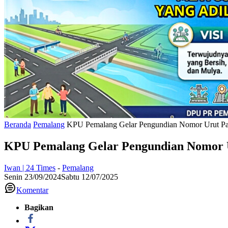
Beranda
Pemalang
KPU Pemalang Gelar Pengundian Nomor Urut Pasa
KPU Pemalang Gelar Pengundian Nomor Ur
Iwan | 24 Times
-
Pemalang
Senin 23/09/2024
Sabtu 12/07/2025
Komentar
Bagikan