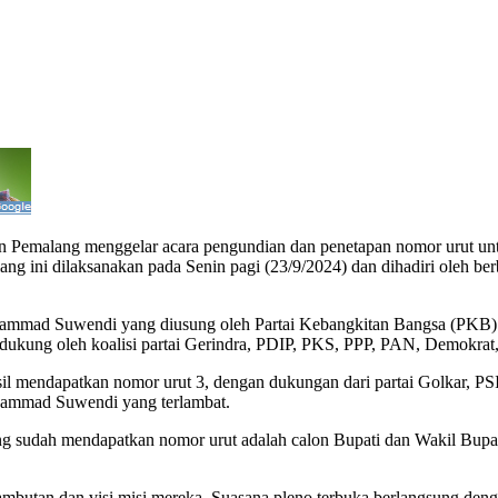
ang menggelar acara pengundian dan penetapan nomor urut untuk 
 ini dilaksanakan pada Senin pagi (23/9/2024) dan dihadiri oleh berba
ammad Suwendi yang diusung oleh Partai Kebangkitan Bangsa (PKB) b
kung oleh koalisi partai Gerindra, PDIP, PKS, PPP, PAN, Demokra
l mendapatkan nomor urut 3, dengan dukungan dari partai Golkar, PSI
hammad Suwendi yang terlambat.
 sudah mendapatkan nomor urut adalah calon Bupati dan Wakil Bupa
mbutan dan visi misi mereka. Suasana pleno terbuka berlangsung deng