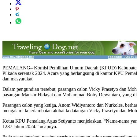
PEMALANG– Komisi Pemilihan Umum Daerah (KPUD) Kabupaten Pemal
Pilkada serentak 2024. Acara yang berlangsung di kantor KPU Pemalang
dan masyarakat.
Dalam pengundian tersebut, pasangan calon Vicky Prasetyo dan Moh
pasangan Mansur Hidayat dan Mohammad Boby Dewantara, yang didu
Pasangan calon yang ketiga, Anom Widiyantoro dan Nurkoles, berhasi
mengalami keterlambatan akibat kedatangan Vicky Prasetyo dan Mo
Ketua KPU Pemalang Agus Setiyanto menjelaskan, “Nama-nama yang
1287 tahun 2024.” ucapnya.
Pada acara tersebut, masing-masing pasangan calon menyampaikan sa