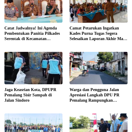
Catat Jadwalnya! Ini Agenda
Camat Petarukan Ingatkan
Pembentukan Panitia Pilkades
Kades Purna Tugas Segera
Serentak di Kecamatan
Selesaikan Laporan Akhir Masa
Petarukan
Jabatan
Jaga Keasrian Kota, DPUPR
Warga dan Pengguna Jalan
Pemalang Sisir Sampah di
Apresiasi Langkah DPU PR
Jalan Sindoro
Pemalang Rampungkan
Pengaspalan Jalan Sindoro