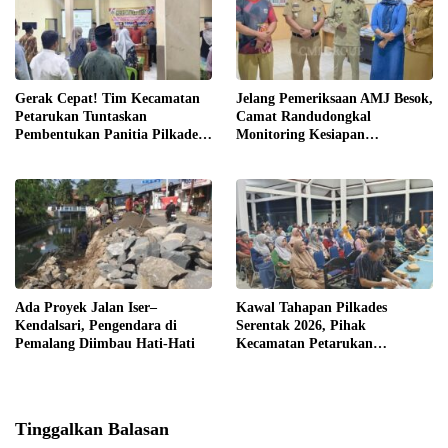
Gerak Cepat! Tim Kecamatan
Jelang Pemeriksaan AMJ Besok,
Petarukan Tuntaskan
Camat Randudongkal
Pembentukan Panitia Pilkades
Monitoring Kesiapan
Sirangkang
Administrasi Desa Rembul
Ada Proyek Jalan Iser–
Kawal Tahapan Pilkades
Kendalsari, Pengendara di
Serentak 2026, Pihak
Pemalang Diimbau Hati-Hati
Kecamatan Petarukan
Terjunkan Tim Fasilitasi di
Desa Klareyan
Tinggalkan Balasan