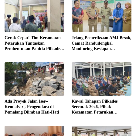
Gerak Cepat! Tim Kecamatan
Jelang Pemeriksaan AMJ Besok,
Petarukan Tuntaskan
Camat Randudongkal
Pembentukan Panitia Pilkades
Monitoring Kesiapan
Sirangkang
Administrasi Desa Rembul
Ada Proyek Jalan Iser–
Kawal Tahapan Pilkades
Kendalsari, Pengendara di
Serentak 2026, Pihak
Pemalang Diimbau Hati-Hati
Kecamatan Petarukan
Terjunkan Tim Fasilitasi di
Desa Klareyan