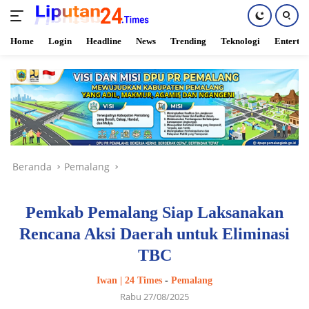
Home
Login
Headline
News
Trending
Teknologi
Enterta
Langsung
ke
konten
Beranda
Pemalang
Pemkab Pemalang Siap Laksanakan
Rencana Aksi Daerah untuk Eliminasi
TBC
Iwan | 24 Times
-
Pemalang
Rabu 27/08/2025