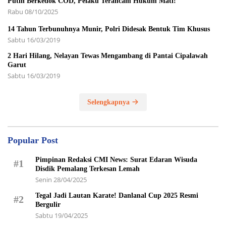
Putih Berkedok COD, Pelaku Terancam Hukum Mati!
Rabu 08/10/2025
14 Tahun Terbunuhnya Munir, Polri Didesak Bentuk Tim Khusus
Sabtu 16/03/2019
2 Hari Hilang, Nelayan Tewas Mengambang di Pantai Cipalawah
Garut
Sabtu 16/03/2019
Selengkapnya
Popular Post
Pimpinan Redaksi CMI News: Surat Edaran Wisuda
#1
Disdik Pemalang Terkesan Lemah
Senin 28/04/2025
Tegal Jadi Lautan Karate! Danlanal Cup 2025 Resmi
#2
Bergulir
Sabtu 19/04/2025