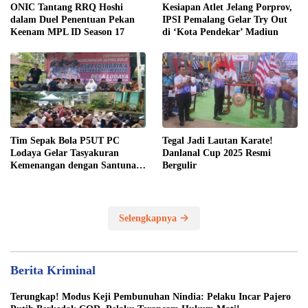
ONIC Tantang RRQ Hoshi
Kesiapan Atlet Jelang Porprov,
dalam Duel Penentuan Pekan
IPSI Pemalang Gelar Try Out
Keenam MPL ID Season 17
di ‘Kota Pendekar’ Madiun
Tim Sepak Bola P5UT PC
Tegal Jadi Lautan Karate!
Lodaya Gelar Tasyakuran
Danlanal Cup 2025 Resmi
Kemenangan dengan Santunan
Bergulir
Yatim Piatu
Selengkapnya
Berita Kriminal
Terungkap! Modus Keji Pembunuhan Nindia: Pelaku Incar Pajero