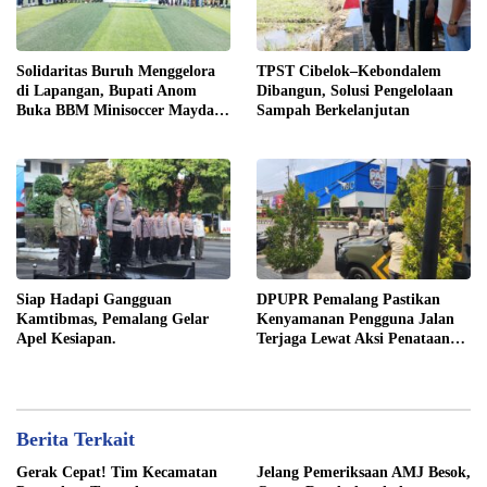
Solidaritas Buruh Menggelora
TPST Cibelok–Kebondalem
di Lapangan, Bupati Anom
Dibangun, Solusi Pengelolaan
Buka BBM Minisoccer Mayday
Sampah Berkelanjutan
Cup 2026
Siap Hadapi Gangguan
DPUPR Pemalang Pastikan
Kamtibmas, Pemalang Gelar
Kenyamanan Pengguna Jalan
Apel Kesiapan.
Terjaga Lewat Aksi Penataan
Jaringan
Berita Terkait
Gerak Cepat! Tim Kecamatan
Jelang Pemeriksaan AMJ Besok,