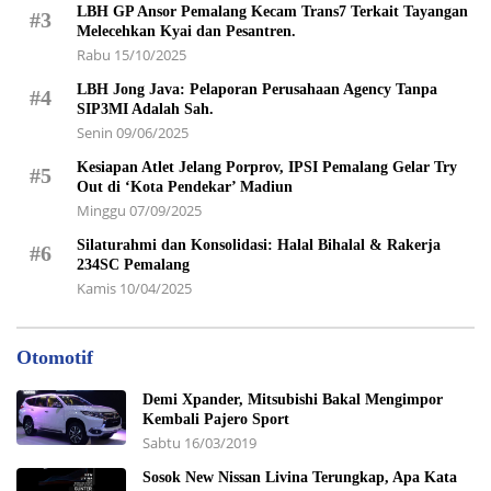
LBH GP Ansor Pemalang Kecam Trans7 Terkait Tayangan
#3
Melecehkan Kyai dan Pesantren.
Rabu 15/10/2025
LBH Jong Java: Pelaporan Perusahaan Agency Tanpa
#4
SIP3MI Adalah Sah.
Senin 09/06/2025
Kesiapan Atlet Jelang Porprov, IPSI Pemalang Gelar Try
#5
Out di ‘Kota Pendekar’ Madiun
Minggu 07/09/2025
Silaturahmi dan Konsolidasi: Halal Bihalal & Rakerja
#6
234SC Pemalang
Kamis 10/04/2025
Otomotif
Demi Xpander, Mitsubishi Bakal Mengimpor
Kembali Pajero Sport
Sabtu 16/03/2019
Sosok New Nissan Livina Terungkap, Apa Kata