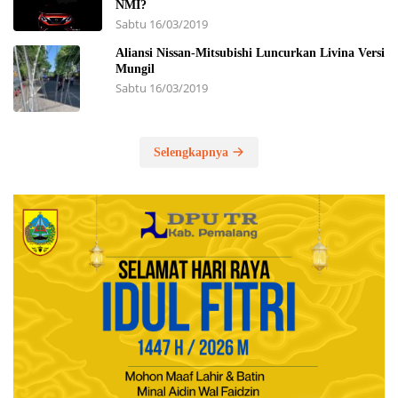
NMI?
Sabtu 16/03/2019
Aliansi Nissan-Mitsubishi Luncurkan Livina Versi
Mungil
Sabtu 16/03/2019
Selengkapnya