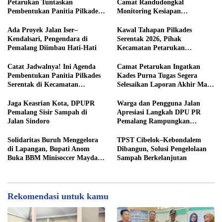
Petarukan Tuntaskan
Camat Randudongkal
Pembentukan Panitia Pilkades
Monitoring Kesiapan
Sirangkang
Administrasi Desa Rembul
Ada Proyek Jalan Iser–
Kawal Tahapan Pilkades
Kendalsari, Pengendara di
Serentak 2026, Pihak
Pemalang Diimbau Hati-Hati
Kecamatan Petarukan
Terjunkan Tim Fasilitasi di
Desa Klareyan
Catat Jadwalnya! Ini Agenda
Camat Petarukan Ingatkan
Pembentukan Panitia Pilkades
Kades Purna Tugas Segera
Serentak di Kecamatan
Selesaikan Laporan Akhir Masa
Petarukan
Jabatan
Jaga Keasrian Kota, DPUPR
Warga dan Pengguna Jalan
Pemalang Sisir Sampah di
Apresiasi Langkah DPU PR
Jalan Sindoro
Pemalang Rampungkan
Pengaspalan Jalan Sindoro
Solidaritas Buruh Menggelora
TPST Cibelok–Kebondalem
di Lapangan, Bupati Anom
Dibangun, Solusi Pengelolaan
Buka BBM Minisoccer Mayday
Sampah Berkelanjutan
Cup 2026
Rekomendasi untuk kamu