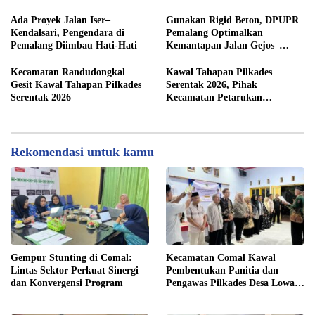
Administrasi Desa Rembul
Ada Proyek Jalan Iser–
Gunakan Rigid Beton, DPUPR
Kendalsari, Pengendara di
Pemalang Optimalkan
Pemalang Diimbau Hati-Hati
Kemantapan Jalan Gejos–
Tlagasana
Kecamatan Randudongkal
Kawal Tahapan Pilkades
Gesit Kawal Tahapan Pilkades
Serentak 2026, Pihak
Serentak 2026
Kecamatan Petarukan
Terjunkan Tim Fasilitasi di
Desa Klareyan
Rekomendasi untuk kamu
Gempur Stunting di Comal:
Kecamatan Comal Kawal
Lintas Sektor Perkuat Sinergi
Pembentukan Panitia dan
dan Konvergensi Program
Pengawas Pilkades Desa Lowa
2026