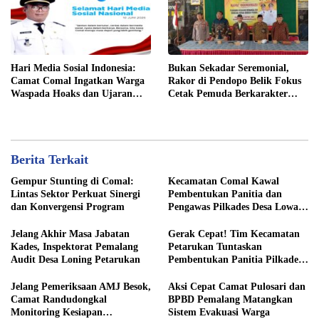
Hari Media Sosial Indonesia:
Bukan Sekadar Seremonial,
Camat Comal Ingatkan Warga
Rakor di Pendopo Belik Fokus
Waspada Hoaks dan Ujaran
Cetak Pemuda Berkarakter
Kebencian
Pancasila
Berita Terkait
Gempur Stunting di Comal:
Kecamatan Comal Kawal
Lintas Sektor Perkuat Sinergi
Pembentukan Panitia dan
dan Konvergensi Program
Pengawas Pilkades Desa Lowa
2026
Jelang Akhir Masa Jabatan
Gerak Cepat! Tim Kecamatan
Kades, Inspektorat Pemalang
Petarukan Tuntaskan
Audit Desa Loning Petarukan
Pembentukan Panitia Pilkades
Sirangkang
Jelang Pemeriksaan AMJ Besok,
Aksi Cepat Camat Pulosari dan
Camat Randudongkal
BPBD Pemalang Matangkan
Monitoring Kesiapan
Sistem Evakuasi Warga