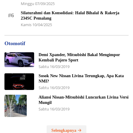
Minggu 07/09/2025
Silaturahmi dan Konsolidasi: Halal Bihalal & Rakerja
#6
234SC Pemalang
Kamis 10/04/2025
Otomotif
Demi Xpander, Mitsubishi Bakal Mengimpor
Kembali Pajero Sport
Sabtu 16/03/2019
Sosok New Nissan Livina Terungkap, Apa Kata
NMI?
Sabtu 16/03/2019
Aliansi Nissan-Mitsubishi Luncurkan Livina Versi
Mungil
Sabtu 16/03/2019
Selengkapnya