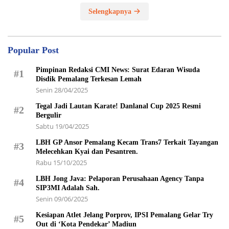
Selengkapnya
Popular Post
Pimpinan Redaksi CMI News: Surat Edaran Wisuda
#1
Disdik Pemalang Terkesan Lemah
Senin 28/04/2025
Tegal Jadi Lautan Karate! Danlanal Cup 2025 Resmi
#2
Bergulir
Sabtu 19/04/2025
LBH GP Ansor Pemalang Kecam Trans7 Terkait Tayangan
#3
Melecehkan Kyai dan Pesantren.
Rabu 15/10/2025
LBH Jong Java: Pelaporan Perusahaan Agency Tanpa
#4
SIP3MI Adalah Sah.
Senin 09/06/2025
Kesiapan Atlet Jelang Porprov, IPSI Pemalang Gelar Try
#5
Out di ‘Kota Pendekar’ Madiun