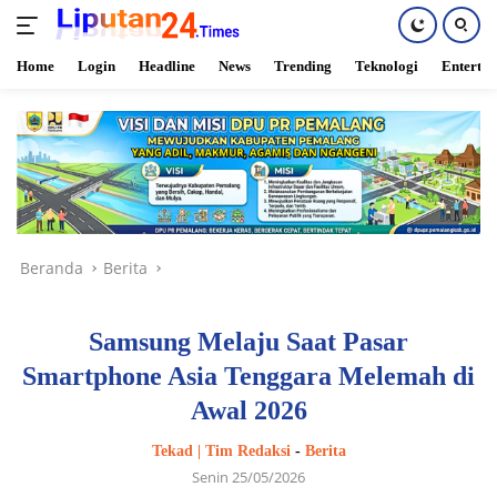
Home
Login
Headline
News
Trending
Teknologi
Enterta
Langsung
ke
konten
Beranda
Berita
Samsung Melaju Saat Pasar
Smartphone Asia Tenggara Melemah di
Awal 2026
Tekad | Tim Redaksi
-
Berita
Senin 25/05/2026