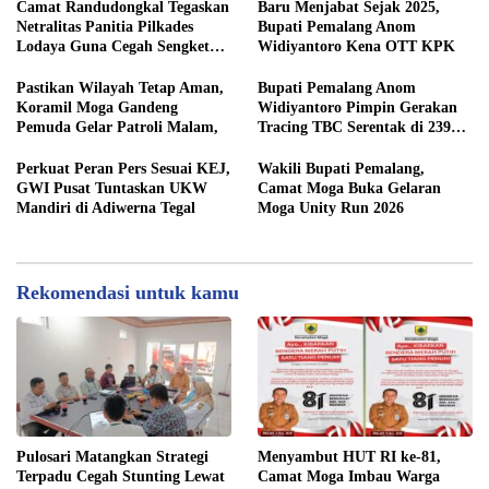
​Camat Randudongkal Tegaskan
​Baru Menjabat Sejak 2025,
Netralitas Panitia Pilkades
Bupati Pemalang Anom
Lodaya Guna Cegah Sengketa
Widiyantoro Kena OTT KPK
Pastikan Wilayah Tetap Aman,
Bupati Pemalang Anom
Koramil Moga Gandeng
Widiyantoro Pimpin Gerakan
Pemuda Gelar Patroli Malam,
Tracing TBC Serentak di 239
Lokasi
Perkuat Peran Pers Sesuai KEJ,
Wakili Bupati Pemalang,
GWI Pusat Tuntaskan UKW
Camat Moga Buka Gelaran
Mandiri di Adiwerna Tegal
Moga Unity Run 2026
Rekomendasi untuk kamu
Pulosari Matangkan Strategi
​Menyambut HUT RI ke-81,
Terpadu Cegah Stunting Lewat
Camat Moga Imbau Warga