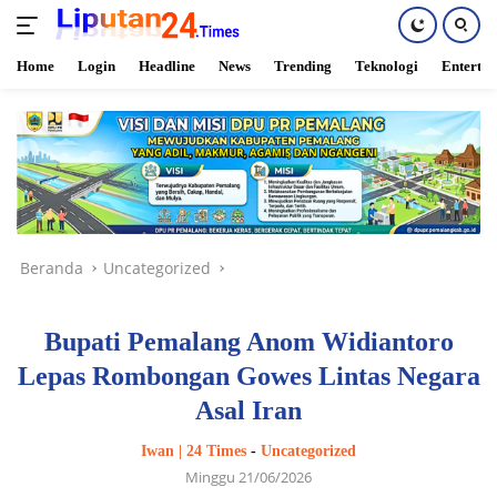
Home
Login
Headline
News
Trending
Teknologi
Enterta
Langsung
ke
konten
Beranda
Uncategorized
Bupati Pemalang Anom Widiantoro
Lepas Rombongan Gowes Lintas Negara
Asal Iran
Iwan | 24 Times
-
Uncategorized
Minggu 21/06/2026