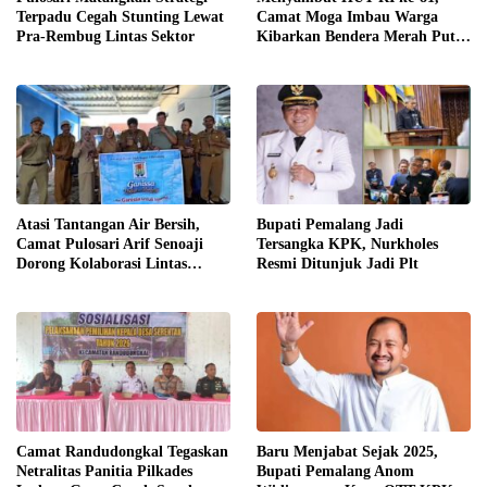
Terpadu Cegah Stunting Lewat
Camat Moga Imbau Warga
Pra-Rembug Lintas Sektor
Kibarkan Bendera Merah Putih
Serentak Mulai 1 Agustus
​Atasi Tantangan Air Bersih,
​Bupati Pemalang Jadi
Camat Pulosari Arif Senoaji
Tersangka KPK, Nurkholes
Dorong Kolaborasi Lintas
Resmi Ditunjuk Jadi Plt
Sektor
​Camat Randudongkal Tegaskan
​Baru Menjabat Sejak 2025,
Netralitas Panitia Pilkades
Bupati Pemalang Anom