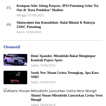
Kesiapan Atlet Jelang Porprov, IPSI Pemalang Gelar Try
#5
Out di ‘Kota Pendekar’ Madiun
Minggu 07/09/2025
Silaturahmi dan Konsolidasi: Halal Bihalal & Rakerja
#6
234SC Pemalang
Kamis 10/04/2025
Otomotif
Demi Xpander, Mitsubishi Bakal Mengimpor
Kembali Pajero Sport
Sabtu 16/03/2019
Sosok New Nissan Livina Terungkap, Apa Kata
NMI?
Sabtu 16/03/2019
Aliansi Nissan-Mitsubishi Luncurkan Livina Versi
Mungil
Sabtu 16/03/2019