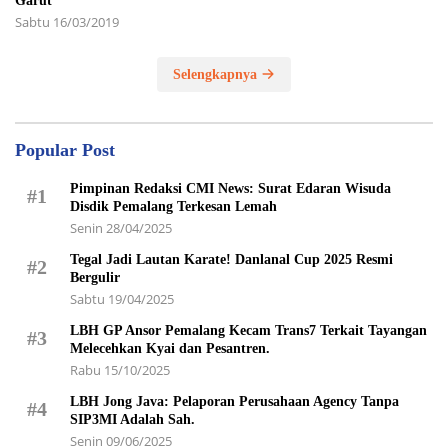
Garut
Sabtu 16/03/2019
Selengkapnya
Popular Post
Pimpinan Redaksi CMI News: Surat Edaran Wisuda
#1
Disdik Pemalang Terkesan Lemah
Senin 28/04/2025
Tegal Jadi Lautan Karate! Danlanal Cup 2025 Resmi
#2
Bergulir
Sabtu 19/04/2025
LBH GP Ansor Pemalang Kecam Trans7 Terkait Tayangan
#3
Melecehkan Kyai dan Pesantren.
Rabu 15/10/2025
LBH Jong Java: Pelaporan Perusahaan Agency Tanpa
#4
SIP3MI Adalah Sah.
Senin 09/06/2025