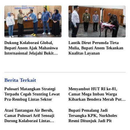
Dukung Kolaborasi Global,
​Lantik Dirut Perumda Tirta
Bupati Anom Ajak Mahasiswa
Mulia, Bupati Anom Tekankan
Internasional Jelajahi Bukit
Kualitas Layanan
Tangkeban
Berita Terkait
Pulosari Matangkan Strategi
​Menyambut HUT RI ke-81,
Terpadu Cegah Stunting Lewat
Camat Moga Imbau Warga
Pra-Rembug Lintas Sektor
Kibarkan Bendera Merah Putih
Serentak Mulai 1 Agustus
​Atasi Tantangan Air Bersih,
​Bupati Pemalang Jadi
Camat Pulosari Arif Senoaji
Tersangka KPK, Nurkholes
Dorong Kolaborasi Lintas
Resmi Ditunjuk Jadi Plt
Sektor