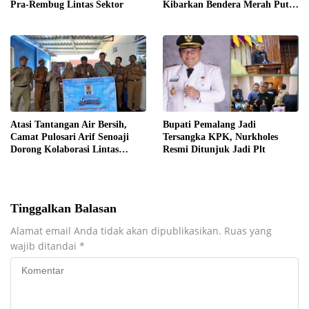
Pra-Rembug Lintas Sektor
Kibarkan Bendera Merah Putih
Serentak Mulai 1 Agustus
​Atasi Tantangan Air Bersih,
​Bupati Pemalang Jadi
Camat Pulosari Arif Senoaji
Tersangka KPK, Nurkholes
Dorong Kolaborasi Lintas
Resmi Ditunjuk Jadi Plt
Sektor
Tinggalkan Balasan
Alamat email Anda tidak akan dipublikasikan.
Ruas yang
wajib ditandai
*