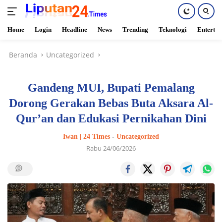
Home
Login
Headline
News
Trending
Teknologi
Enterta
Langsung
Beranda
Uncategorized
ke
konten
Gandeng MUI, Bupati Pemalang
Dorong Gerakan Bebas Buta Aksara Al-
Qur’an dan Edukasi Pernikahan Dini
Iwan | 24 Times
-
Uncategorized
Rabu 24/06/2026