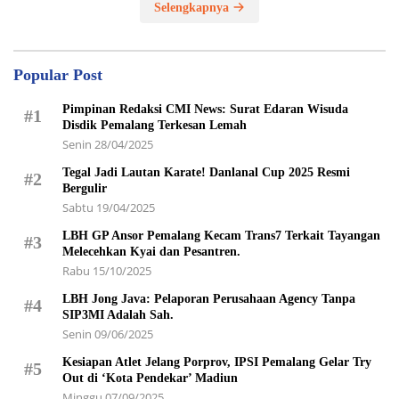
Selengkapnya
Popular Post
Pimpinan Redaksi CMI News: Surat Edaran Wisuda
#1
Disdik Pemalang Terkesan Lemah
Senin 28/04/2025
Tegal Jadi Lautan Karate! Danlanal Cup 2025 Resmi
#2
Bergulir
Sabtu 19/04/2025
LBH GP Ansor Pemalang Kecam Trans7 Terkait Tayangan
#3
Melecehkan Kyai dan Pesantren.
Rabu 15/10/2025
LBH Jong Java: Pelaporan Perusahaan Agency Tanpa
#4
SIP3MI Adalah Sah.
Senin 09/06/2025
Kesiapan Atlet Jelang Porprov, IPSI Pemalang Gelar Try
#5
Out di ‘Kota Pendekar’ Madiun
Minggu 07/09/2025