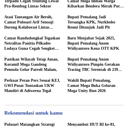
Terpadu Cegah Stunting Lewat
Camat Moga Imbau Warga
Pra-Rembug Lintas Sektor
Kibarkan Bendera Merah Putih
Serentak Mulai 1 Agustus
​Atasi Tantangan Air Bersih,
​Bupati Pemalang Jadi
Camat Pulosari Arif Senoaji
Tersangka KPK, Nurkholes
Dorong Kolaborasi Lintas
Resmi Ditunjuk Jadi Plt
Sektor
​Camat Randudongkal Tegaskan
​Baru Menjabat Sejak 2025,
Netralitas Panitia Pilkades
Bupati Pemalang Anom
Lodaya Guna Cegah Sengketa
Widiyantoro Kena OTT KPK
Pastikan Wilayah Tetap Aman,
Bupati Pemalang Anom
Koramil Moga Gandeng
Widiyantoro Pimpin Gerakan
Pemuda Gelar Patroli Malam,
Tracing TBC Serentak di 239
Lokasi
Perkuat Peran Pers Sesuai KEJ,
Wakili Bupati Pemalang,
GWI Pusat Tuntaskan UKW
Camat Moga Buka Gelaran
Mandiri di Adiwerna Tegal
Moga Unity Run 2026
Rekomendasi untuk kamu
Pulosari Matangkan Strategi
​Menyambut HUT RI ke-81,