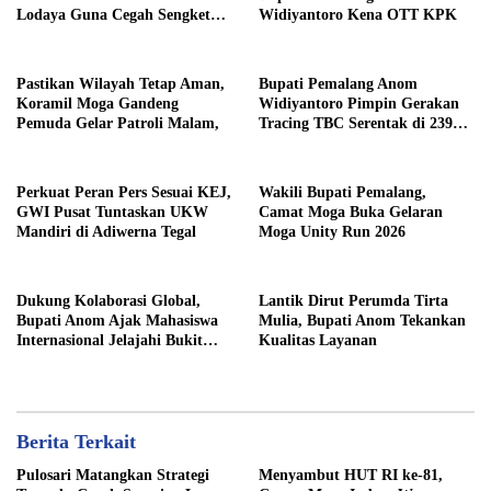
Lodaya Guna Cegah Sengketa
Widiyantoro Kena OTT KPK
Pastikan Wilayah Tetap Aman,
Bupati Pemalang Anom
Koramil Moga Gandeng
Widiyantoro Pimpin Gerakan
Pemuda Gelar Patroli Malam,
Tracing TBC Serentak di 239
Lokasi
Perkuat Peran Pers Sesuai KEJ,
Wakili Bupati Pemalang,
GWI Pusat Tuntaskan UKW
Camat Moga Buka Gelaran
Mandiri di Adiwerna Tegal
Moga Unity Run 2026
Dukung Kolaborasi Global,
​Lantik Dirut Perumda Tirta
Bupati Anom Ajak Mahasiswa
Mulia, Bupati Anom Tekankan
Internasional Jelajahi Bukit
Kualitas Layanan
Tangkeban
Berita Terkait
Pulosari Matangkan Strategi
​Menyambut HUT RI ke-81,