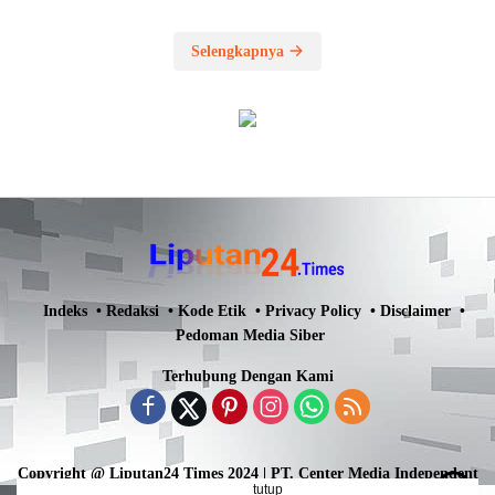
Selengkapnya
Indeks
Redaksi
Kode Etik
Privacy Policy
Disclaimer
Pedoman Media Siber
Terhubung Dengan Kami
Copyright @ Liputan24 Times 2024 | PT. Center Media Independent
tutup