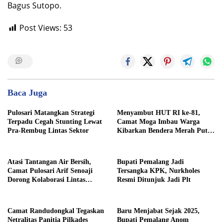
Bagus Sutopo.
Post Views:
53
Baca Juga
Pulosari Matangkan Strategi
​Menyambut HUT RI ke-81,
Terpadu Cegah Stunting Lewat
Camat Moga Imbau Warga
Pra-Rembug Lintas Sektor
Kibarkan Bendera Merah Putih
Serentak Mulai 1 Agustus
​Atasi Tantangan Air Bersih,
​Bupati Pemalang Jadi
Camat Pulosari Arif Senoaji
Tersangka KPK, Nurkholes
Dorong Kolaborasi Lintas
Resmi Ditunjuk Jadi Plt
Sektor
​Camat Randudongkal Tegaskan
​Baru Menjabat Sejak 2025,
Netralitas Panitia Pilkades
Bupati Pemalang Anom