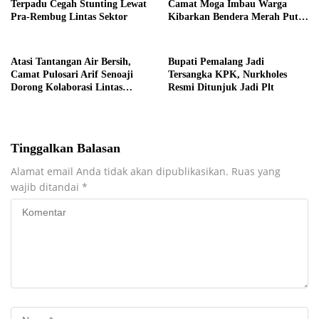
Terpadu Cegah Stunting Lewat
Camat Moga Imbau Warga
Pra-Rembug Lintas Sektor
Kibarkan Bendera Merah Putih
Serentak Mulai 1 Agustus
​Atasi Tantangan Air Bersih,
​Bupati Pemalang Jadi
Camat Pulosari Arif Senoaji
Tersangka KPK, Nurkholes
Dorong Kolaborasi Lintas
Resmi Ditunjuk Jadi Plt
Sektor
Tinggalkan Balasan
Alamat email Anda tidak akan dipublikasikan.
Ruas yang
wajib ditandai
*