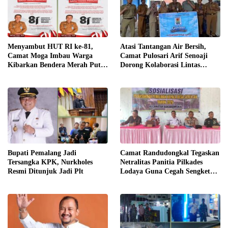
​Menyambut HUT RI ke-81,
​Atasi Tantangan Air Bersih,
Camat Moga Imbau Warga
Camat Pulosari Arif Senoaji
Kibarkan Bendera Merah Putih
Dorong Kolaborasi Lintas
Serentak Mulai 1 Agustus
Sektor
​Bupati Pemalang Jadi
​Camat Randudongkal Tegaskan
Tersangka KPK, Nurkholes
Netralitas Panitia Pilkades
Resmi Ditunjuk Jadi Plt
Lodaya Guna Cegah Sengketa