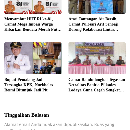
​Menyambut HUT RI ke-81,
​Atasi Tantangan Air Bersih,
Camat Moga Imbau Warga
Camat Pulosari Arif Senoaji
Kibarkan Bendera Merah Putih
Dorong Kolaborasi Lintas
Serentak Mulai 1 Agustus
Sektor
​Bupati Pemalang Jadi
​Camat Randudongkal Tegaskan
Tersangka KPK, Nurkholes
Netralitas Panitia Pilkades
Resmi Ditunjuk Jadi Plt
Lodaya Guna Cegah Sengketa
Tinggalkan Balasan
Alamat email Anda tidak akan dipublikasikan.
Ruas yang