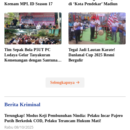
Keenam MPL ID Season 17
di ‘Kota Pendekar’ Madiun
Tim Sepak Bola P5UT PC
Tegal Jadi Lautan Karate!
Lodaya Gelar Tasyakuran
Danlanal Cup 2025 Resmi
Kemenangan dengan Santunan
Bergulir
Yatim Piatu
Selengkapnya
Berita Kriminal
Terungkap! Modus Keji Pembunuhan Nindia: Pelaku Incar Pajero
Putih Berkedok COD, Pelaku Terancam Hukum Mati!
Rabu 08/10/2025