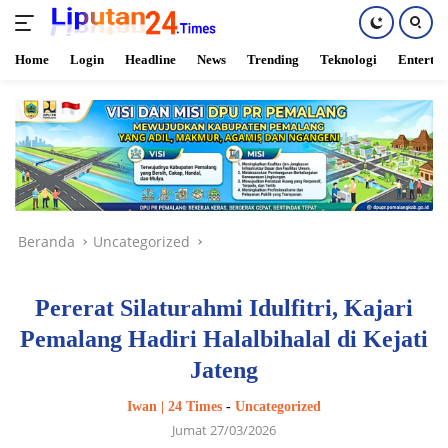
Home
Login
Headline
News
Trending
Teknologi
Enterta
Langsung
ke
konten
Beranda
Uncategorized
Pererat Silaturahmi Idulfitri, Kajari
Pemalang Hadiri Halalbihalal di Kejati
Jateng
Iwan | 24 Times
-
Uncategorized
Jumat 27/03/2026