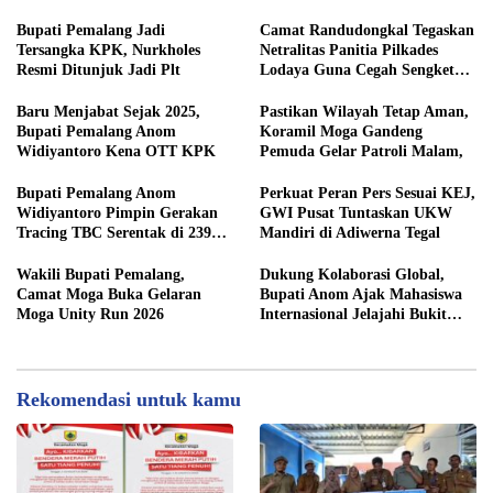
Serentak Mulai 1 Agustus
Sektor
​Bupati Pemalang Jadi
​Camat Randudongkal Tegaskan
Tersangka KPK, Nurkholes
Netralitas Panitia Pilkades
Resmi Ditunjuk Jadi Plt
Lodaya Guna Cegah Sengketa
​Baru Menjabat Sejak 2025,
Pastikan Wilayah Tetap Aman,
Bupati Pemalang Anom
Koramil Moga Gandeng
Widiyantoro Kena OTT KPK
Pemuda Gelar Patroli Malam,
Bupati Pemalang Anom
Perkuat Peran Pers Sesuai KEJ,
Widiyantoro Pimpin Gerakan
GWI Pusat Tuntaskan UKW
Tracing TBC Serentak di 239
Mandiri di Adiwerna Tegal
Lokasi
Wakili Bupati Pemalang,
Dukung Kolaborasi Global,
Camat Moga Buka Gelaran
Bupati Anom Ajak Mahasiswa
Moga Unity Run 2026
Internasional Jelajahi Bukit
Tangkeban
Rekomendasi untuk kamu