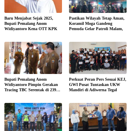
​Baru Menjabat Sejak 2025,
Pastikan Wilayah Tetap Aman,
Bupati Pemalang Anom
Koramil Moga Gandeng
Widiyantoro Kena OTT KPK
Pemuda Gelar Patroli Malam,
Bupati Pemalang Anom
Perkuat Peran Pers Sesuai KEJ,
Widiyantoro Pimpin Gerakan
GWI Pusat Tuntaskan UKW
Tracing TBC Serentak di 239
Mandiri di Adiwerna Tegal
Lokasi