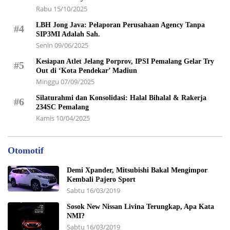
Rabu 15/10/2025
LBH Jong Java: Pelaporan Perusahaan Agency Tanpa
#4
SIP3MI Adalah Sah.
Senin 09/06/2025
Kesiapan Atlet Jelang Porprov, IPSI Pemalang Gelar Try
#5
Out di ‘Kota Pendekar’ Madiun
Minggu 07/09/2025
Silaturahmi dan Konsolidasi: Halal Bihalal & Rakerja
#6
234SC Pemalang
Kamis 10/04/2025
Otomotif
Demi Xpander, Mitsubishi Bakal Mengimpor
Kembali Pajero Sport
Sabtu 16/03/2019
Sosok New Nissan Livina Terungkap, Apa Kata
NMI?
Sabtu 16/03/2019