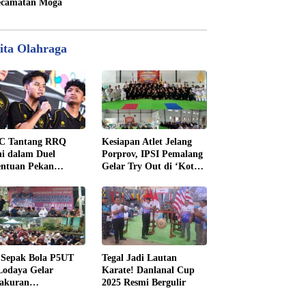
camatan Moga
ita Olahraga
C Tantang RRQ
Kesiapan Atlet Jelang
i dalam Duel
Porprov, IPSI Pemalang
entuan Pekan
Gelar Try Out di ‘Kota
nam MPL ID Season
Pendekar’ Madiun
 Sepak Bola P5UT
Tegal Jadi Lautan
odaya Gelar
Karate! Danlanal Cup
yakuran
2025 Resmi Bergulir
enangan dengan