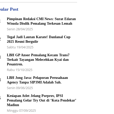
ular Post
Pimpinan Redaksi CMI News: Surat Edaran
1
Wisuda Disdik Pemalang Terkesan Lemah
Senin 28/04/2025
Tegal Jadi Lautan Karate! Danlanal Cup
2
2025 Resmi Bergulir
Sabtu 19/04/2025
LBH GP Ansor Pemalang Kecam Trans7
3
Terkait Tayangan Melecehkan Kyai dan
Pesantren.
Rabu 15/10/2025
LBH Jong Java: Pelaporan Perusahaan
4
Agency Tanpa SIP3MI Adalah Sah.
Senin 09/06/2025
Kesiapan Atlet Jelang Porprov, IPSI
5
Pemalang Gelar Try Out di ‘Kota Pendekar’
Madiun
Minggu 07/09/2025