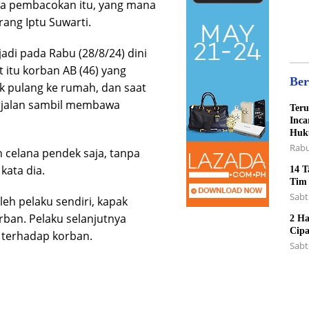
Sant
wa pembacokan itu, yang mana
ang Iptu Suwarti.
jadi pada Rabu (28/8/24) dini
t itu korban AB (46) yang
Ber
 pulang ke rumah, dan saat
erjalan sambil membawa
Teru
Inca
Huk
Rabu
 celana pendek saja, tanpa
ata dia.
14 T
Tim
Sabt
leh pelaku sendiri, kapak
rban. Pelaku selanjutnya
2 Ha
Cipa
terhadap korban.
Sabt