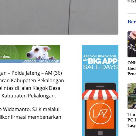
Ke
Ber
ONI
Hosh
an – Polda Jateng – AM (36)
Pen
aran Kabupaten Pekalongan
Kee
17
ntas di jalan Klegok Desa
 Kabupaten Pekalongan.
 Widamanto, S.I.K melalui
Tim
t dikonfirmasi membenarkan
PC L
Tas
Kem