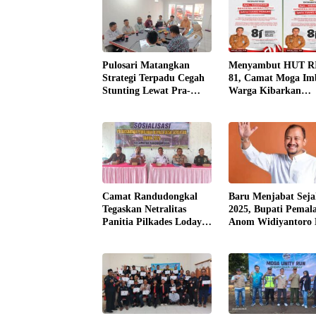
Pulosari Matangkan
​Menyambut HUT RI
Strategi Terpadu Cegah
81, Camat Moga Im
Stunting Lewat Pra-
Warga Kibarkan
Rembug Lintas Sektor
Bendera Merah Put
Serentak Mulai 1
Agustus
​Camat Randudongkal
​Baru Menjabat Sej
Tegaskan Netralitas
2025, Bupati Pemal
Panitia Pilkades Lodaya
Anom Widiyantoro
Guna Cegah Sengketa
OTT KPK