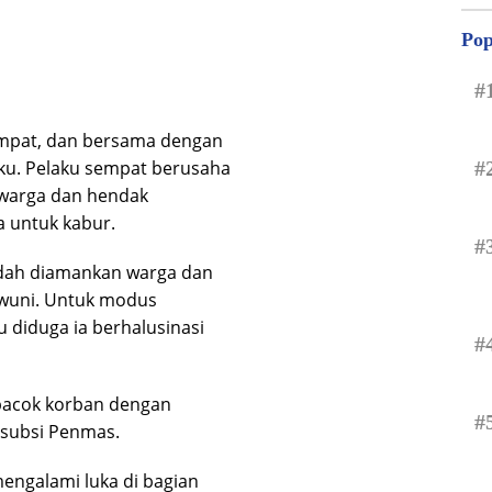
Pop
#
tempat, dan bersama dengan
ku. Pelaku sempat berusaha
#
 warga dan hendak
 untuk kabur.
#
dah diamankan warga dan
wuni. Untuk modus
u diduga ia berhalusinasi
#
bacok korban dengan
#
subsi Penmas.
engalami luka di bagian