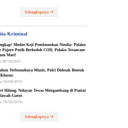
unan Yatim Piatu
Selengkapnya
ita Kriminal
ngkap! Modus Keji Pembunuhan Nindia: Pelaku
r Pajero Putih Berkedok COD, Pelaku Terancam
um Mati!
 08/10/2025
ahun Terbunuhnya Munir, Polri Didesak Bentuk
 Khusus
u 16/03/2019
ri Hilang, Nelayan Tewas Mengambang di Pantai
lawah Garut
u 16/03/2019
Selengkapnya