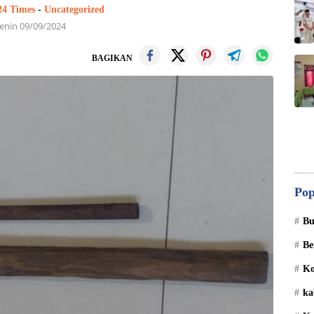
 24 Times
-
Uncategorized
enin 09/09/2024
BAGIKAN
Pop
Bu
Be
Ko
ka