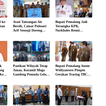
 ke-
​Atasi Tantangan Air
​Bupati Pemalang Jadi
bau
Bersih, Camat Pulosari
Tersangka KPK,
Arif Senoaji Dorong
Nurkholes Resmi
ih
Kolaborasi Lintas Sektor
Ditunjuk Jadi Plt
ak
Pastikan Wilayah Tetap
Bupati Pemalang Anom
ang
Aman, Koramil Moga
Widiyantoro Pimpin
 Kena
Gandeng Pemuda Gelar
Gerakan Tracing TBC
Patroli Malam,
Serentak di 239 Lokasi