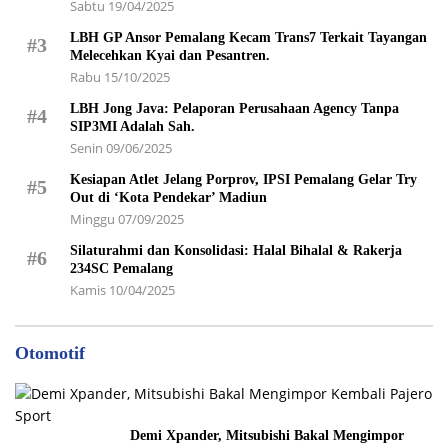
Sabtu 19/04/2025
LBH GP Ansor Pemalang Kecam Trans7 Terkait Tayangan
#3
Melecehkan Kyai dan Pesantren.
Rabu 15/10/2025
LBH Jong Java: Pelaporan Perusahaan Agency Tanpa
#4
SIP3MI Adalah Sah.
Senin 09/06/2025
Kesiapan Atlet Jelang Porprov, IPSI Pemalang Gelar Try
#5
Out di ‘Kota Pendekar’ Madiun
Minggu 07/09/2025
Silaturahmi dan Konsolidasi: Halal Bihalal & Rakerja
#6
234SC Pemalang
Kamis 10/04/2025
Otomotif
Demi Xpander, Mitsubishi Bakal Mengimpor