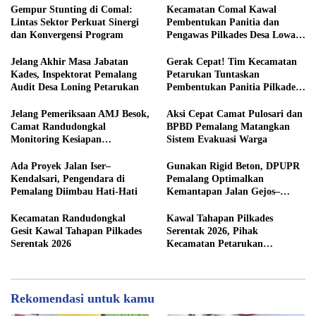
Gempur Stunting di Comal:
Kecamatan Comal Kawal
Lintas Sektor Perkuat Sinergi
Pembentukan Panitia dan
dan Konvergensi Program
Pengawas Pilkades Desa Lowa
2026
Jelang Akhir Masa Jabatan
Gerak Cepat! Tim Kecamatan
Kades, Inspektorat Pemalang
Petarukan Tuntaskan
Audit Desa Loning Petarukan
Pembentukan Panitia Pilkades
Sirangkang
Jelang Pemeriksaan AMJ Besok,
Aksi Cepat Camat Pulosari dan
Camat Randudongkal
BPBD Pemalang Matangkan
Monitoring Kesiapan
Sistem Evakuasi Warga
Administrasi Desa Rembul
Ada Proyek Jalan Iser–
Gunakan Rigid Beton, DPUPR
Kendalsari, Pengendara di
Pemalang Optimalkan
Pemalang Diimbau Hati-Hati
Kemantapan Jalan Gejos–
Tlagasana
Kecamatan Randudongkal
Kawal Tahapan Pilkades
Gesit Kawal Tahapan Pilkades
Serentak 2026, Pihak
Serentak 2026
Kecamatan Petarukan
Terjunkan Tim Fasilitasi di
Desa Klareyan
Rekomendasi untuk kamu