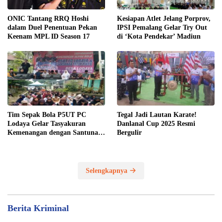
ONIC Tantang RRQ Hoshi
Kesiapan Atlet Jelang Porprov,
dalam Duel Penentuan Pekan
IPSI Pemalang Gelar Try Out
Keenam MPL ID Season 17
di ‘Kota Pendekar’ Madiun
Tim Sepak Bola P5UT PC
Tegal Jadi Lautan Karate!
Lodaya Gelar Tasyakuran
Danlanal Cup 2025 Resmi
Kemenangan dengan Santunan
Bergulir
Yatim Piatu
Selengkapnya
Berita Kriminal