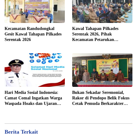
Kecamatan Randudongkal
Kawal Tahapan Pilkades
Gesit Kawal Tahapan Pilkades
Serentak 2026, Pihak
Serentak 2026
Kecamatan Petarukan
Terjunkan Tim Fasilitasi di
Desa Klareyan
Hari Media Sosial Indonesia:
Bukan Sekadar Seremonial,
Camat Comal Ingatkan Warga
Rakor di Pendopo Belik Fokus
Waspada Hoaks dan Ujaran
Cetak Pemuda Berkarakter
Kebencian
Pancasila
Berita Terkait