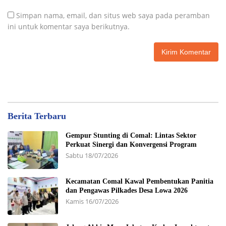
Simpan nama, email, dan situs web saya pada peramban
ini untuk komentar saya berikutnya.
Berita Terbaru
Gempur Stunting di Comal: Lintas Sektor
Perkuat Sinergi dan Konvergensi Program
Sabtu 18/07/2026
Kecamatan Comal Kawal Pembentukan Panitia
dan Pengawas Pilkades Desa Lowa 2026
Kamis 16/07/2026