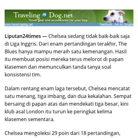
Liputan24times —
Chelsea sedang tidak baik-baik saja
di Liga Inggris. Dari enam pertandingan terakhir, The
Blues hanya mampu meraih satu kemenangan. Hasil
itu membuat posisi mereka terus melorot di papan
klasemen dan memunculkan tanda tanya soal
konsistensi tim.
Dalam rentang enam laga tersebut, Chelsea mencatat
satu menang, tiga imbang, dan dua kekalahan. Sempat
bersaing di papan atas dan mendekati tiga besar, kini
klub asal London itu turun ke peringkat kelima
klasemen sementara.
Chelsea mengoleksi 29 poin dari 18 pertandingan,