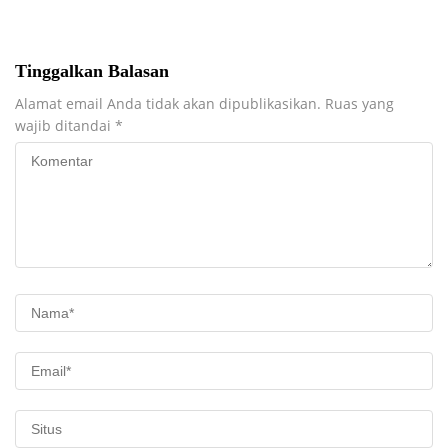
Sirangkang
Tinggalkan Balasan
Alamat email Anda tidak akan dipublikasikan.
Ruas yang
wajib ditandai
*