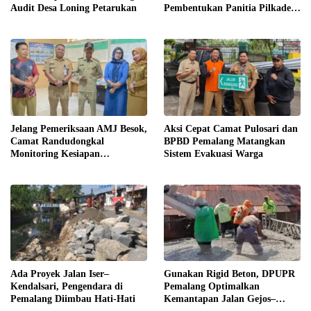
Audit Desa Loning Petarukan
Pembentukan Panitia Pilkades
Sirangkang
Jelang Pemeriksaan AMJ Besok,
Aksi Cepat Camat Pulosari dan
Camat Randudongkal
BPBD Pemalang Matangkan
Monitoring Kesiapan
Sistem Evakuasi Warga
Administrasi Desa Rembul
Ada Proyek Jalan Iser–
Gunakan Rigid Beton, DPUPR
Kendalsari, Pengendara di
Pemalang Optimalkan
Pemalang Diimbau Hati-Hati
Kemantapan Jalan Gejos–