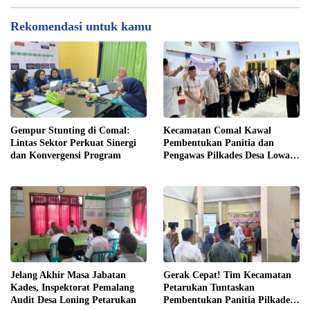
Rekomendasi untuk kamu
Gempur Stunting di Comal:
Kecamatan Comal Kawal
Lintas Sektor Perkuat Sinergi
Pembentukan Panitia dan
dan Konvergensi Program
Pengawas Pilkades Desa Lowa
2026
Jelang Akhir Masa Jabatan
Gerak Cepat! Tim Kecamatan
Kades, Inspektorat Pemalang
Petarukan Tuntaskan
Audit Desa Loning Petarukan
Pembentukan Panitia Pilkades