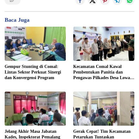
Baca Juga
Gempur Stunting di Comal:
Kecamatan Comal Kawal
Lintas Sektor Perkuat Sinergi
Pembentukan Panitia dan
dan Konvergensi Program
Pengawas Pilkades Desa Lowa
2026
Jelang Akhir Masa Jabatan
Gerak Cepat! Tim Kecamatan
Kades, Inspektorat Pemalang
Petarukan Tuntaskan