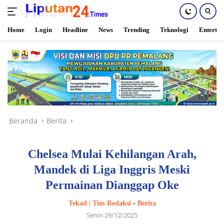
Home
Login
Headline
News
Trending
Teknologi
Enterta
Langsung
ke
konten
Beranda
Berita
Chelsea Mulai Kehilangan Arah,
Mandek di Liga Inggris Meski
Permainan Dianggap Oke
Tekad | Tim Redaksi
-
Berita
Senin 29/12/2025