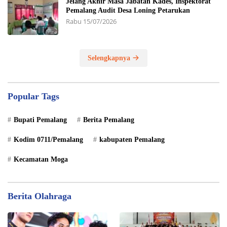
Jelang Akhir Masa Jabatan Kades, Inspektorat
Pemalang Audit Desa Loning Petarukan
Rabu 15/07/2026
Selengkapnya
Popular Tags
Bupati Pemalang
Berita Pemalang
Kodim 0711/Pemalang
kabupaten Pemalang
Kecamatan Moga
Berita Olahraga