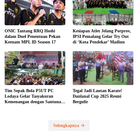
ONIC Tantang RRQ Hoshi
Kesiapan Atlet Jelang Porprov,
dalam Duel Penentuan Pekan
IPSI Pemalang Gelar Try Out
Keenam MPL ID Season 17
di ‘Kota Pendekar’ Madiun
Tim Sepak Bola P5UT PC
Tegal Jadi Lautan Karate!
Lodaya Gelar Tasyakuran
Danlanal Cup 2025 Resmi
Kemenangan dengan Santunan
Bergulir
Yatim Piatu
Selengkapnya